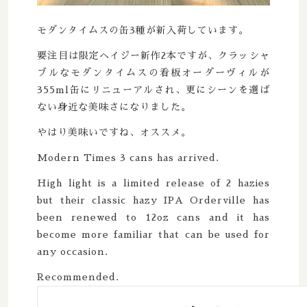
Boxcar / ボックスカー
New Zealand / ニュージーランド
モダンタイムスの缶3種が新入荷しています。
Brewheart / ブルーハート
Republic of Poland / ポーランド共和国
要注目は限定ヘイジー新作2本ですが、クラッシャ
ブルなモダンタイムスの看板オーダーヴィルが
BreWskey / ブリュースキー
Scotland / スコットランド
355ml缶にリニューアルされ、更にシーンを選ば
ない身近な美味さになりました。
Brouwerij West / ブリュワリー ウェスト
Spain / スペイン
やはり美味いですね、オススメ。
The Bruery / ブルーリー
Modern Times 3 cans has arrived.
Sweden / スウェーデン
Brulo / ブルーロ
High light is a limited release of 2 hazies
USA / アメリカ
but their classic hazy IPA Orderville has
Burdock / バードック
been renewed to 12oz cans and it has
become more familiar that can be used for
any occasion.
Burning Beard / バーニングビアード
Recommended.
Burning Sky / バーニング スカイ