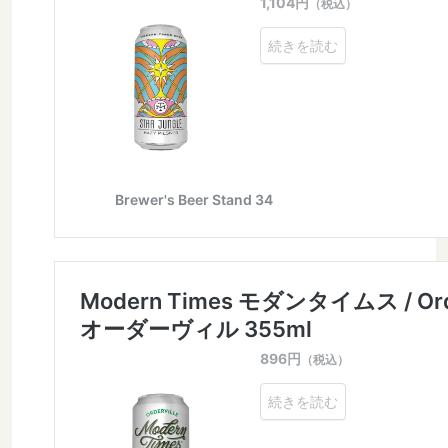
Deciduous / ディシジュアス
Deep Creek / ディープクリーク
Definitive / ディフィニティブ
De Garde / デガード
Denver / デンバー
Dieu Du Ciel! / デュー デュ シエル！
Donzoko / ドンゾコ
East Brother / イースト ブラザー
Electric Bicycle / エレクトリック バイシクル