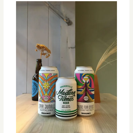
Apex / エイペックス
△Mon, Wed：17:00 - 22:00
Republic of Estonia / エストニア共和国
□Fri：17:00 - 23:30
その他
〇Sat：15:00 - 23:30
Ārpus / アールプス
◎Sun：15:00 - 22:00
在庫あり
セール
France / フランス
Ballast Point / バラストポイント
Contact
並び順
Germany / ドイツ
Barebottle / ベアボトル
Hong Kong / 香港
Beachwood / ビーチウッド
Ireland / アイルランド
ビーイージーブルーイング/ Be Easy Brewing
Japan / 日本
Behemoth / ベヒーモス
Republic of Latvia / ラトビア共和国
Belching Beaver / ベルチングビーバー
Netherlands / オランダ
Bellwoods / ベルウッズ