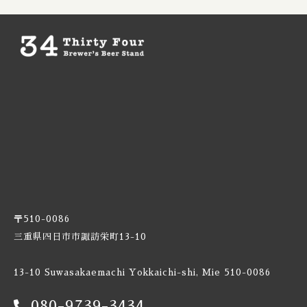
Fuerst Wiacek / フルスト ウィアチェク
Funk Estate / ファンクエステイト
Garage / ガラージ
Harland / ハーランド
Heretic / ヘレティック
Hidden Springs / ヒドゥンスプリングス
Holy Mountain / ホーリーマウンテン
〒510-0086
三重県四日市市諏訪栄町13-10
The Hop Concept / ホップコンセプト
13-10 Suwasakaemachi Yokkaichi-shi, Mie 510-0086
Hop Nation / ホップネーション
080-9739-3434