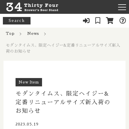
キーワード検索
Search
News
Top
News
すべて
モダンタイムス、限定ヘイジー&定番リニューアルサイズ新入
About Us
33 Acres / 33エイカーズ
荷のお知らせ
こだわり検索
Australia / オーストラリア
Our Bar
21st Amendment / トウェンティーファースト アメンドメン
親カテゴリ
ト
Belgium / ベルギー
FAQ
New Item
8 Bit / エイトビット
Canada / カナダ
子カテゴリ
モダンタイムス、限定ヘイジー&
Menu
8 Wired / 8ワイアード
定番リニューアルサイズ新入荷の
Denmark / デンマーク
お知らせ
080-9739-3434
価格帯
Almanac / アルマナック
UK / イギリス
2023.05.19
～
×Closed：Tue, Thu