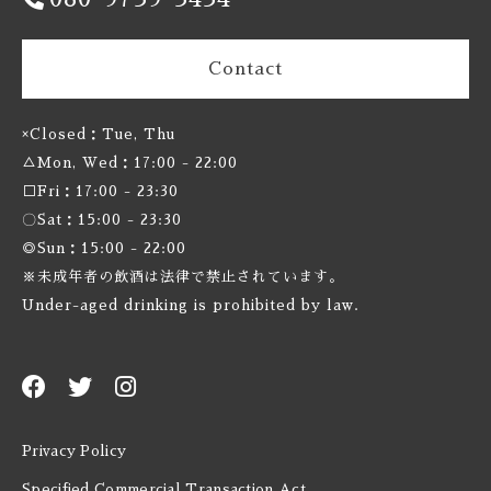
Hoppin' Frog / ホッピンフロッグ
Contact
Indeed / インディード
Interboro / インターボロ
×Closed：Tue, Thu
△Mon, Wed：17:00 - 22:00
Jester King / ジェスターキング
□Fri：17:00 - 23:30
〇Sat：15:00 - 23:30
Karl Strauss / カール ストラウス
◎Sun：15:00 - 22:00
※未成年者の飲酒は法律で禁止されています。
Kemker Kultuur / ケムカー カルチャー
Under-aged drinking is prohibited by law.
Knee Deep / ニーディープ
Laga Biere / ラガビエール
Privacy Policy
Lagunitas / ラグニタス
Specified Commercial Transaction Act