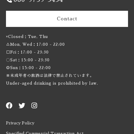
Deciduous / ディシジュアス
Contact
Deep Creek / ディープクリーク
×Closed：Tue, Thu
Definitive / ディフィニティブ
△Mon, Wed：17:00 - 22:00
□Fri：17:00 - 23:30
De Garde / デガード
〇Sat：15:00 - 23:30
◎Sun：15:00 - 22:00
Denver / デンバー
※未成年者の飲酒は法律で禁止されています。
Under-aged drinking is prohibited by law.
Dieu Du Ciel! / デュー デュ シエル！
Donzoko / ドンゾコ
East Brother / イースト ブラザー
Privacy Policy
Electric Bicycle / エレクトリック バイシクル
Specified Commercial Transaction Act