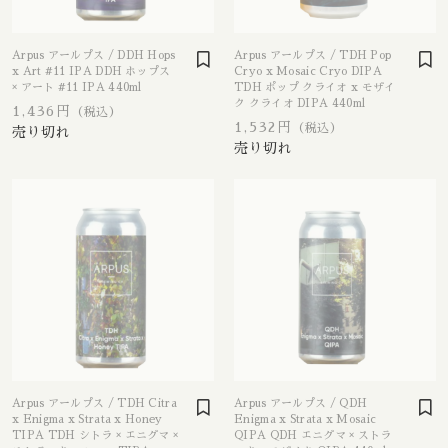
Apex / エイペックス
△Mon, Wed：17:00 - 22:00
Republic of Estonia / エストニア共和国
□Fri：17:00 - 23:30
その他
〇Sat：15:00 - 23:30
Ārpus / アールプス
Arpus アールプス / DDH Hops
Arpus アールプス / TDH Pop
◎Sun：15:00 - 22:00
在庫あり
セール
x Art #11 IPA DDH ホップス
Cryo x Mosaic Cryo DIPA
France / フランス
× アート #11 IPA 440ml
TDH ポップ クライオ x モザイ
Ballast Point / バラストポイント
ク クライオ DIPA 440ml
1,436円
（税込）
Contact
並び順
1,532円
（税込）
Germany / ドイツ
Barebottle / ベアボトル
Hong Kong / 香港
Beachwood / ビーチウッド
Ireland / アイルランド
ビーイージーブルーイング/ Be Easy Brewing
Japan / 日本
Behemoth / ベヒーモス
Republic of Latvia / ラトビア共和国
Belching Beaver / ベルチングビーバー
Arpus アールプス / TDH Citra
Arpus アールプス / QDH
Netherlands / オランダ
Bellwoods / ベルウッズ
x Enigma x Strata x Honey
Enigma x Strata x Mosaic
TIPA TDH シトラ × エニグマ ×
QIPA QDH エニグマ × ストラ