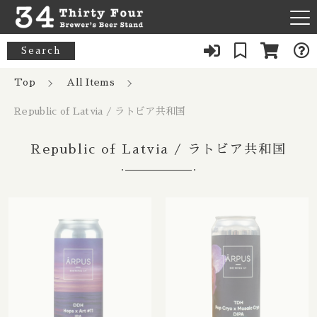
キーワード検索
Search
News
Top
All Items
すべて
Republic of Latvia / ラトビア共和国
About Us
33 Acres / 33エイカーズ
こだわり検索
Australia / オーストラリア
Republic of Latvia / ラトビア共和国
Our Bar
21st Amendment / トウェンティーファースト アメンドメン
親カテゴリ
ト
Belgium / ベルギー
FAQ
8 Bit / エイトビット
Canada / カナダ
子カテゴリ
Menu
8 Wired / 8ワイアード
Denmark / デンマーク
080-9739-3434
価格帯
Almanac / アルマナック
UK / イギリス
～
×Closed：Tue, Thu