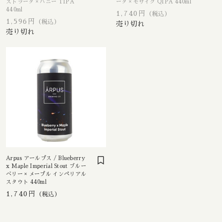
ストラータ × ハニー TIPA
ータ × モザイク QIPA 440ml
Boxcar / ボックスカー
New Zealand / ニュージーランド
440ml
1,740円
（税込）
1,596円
（税込）
Brewheart / ブルーハート
Republic of Poland / ポーランド共和国
BreWskey / ブリュースキー
Scotland / スコットランド
Brouwerij West / ブリュワリー ウェスト
Spain / スペイン
The Bruery / ブルーリー
Sweden / スウェーデン
Brulo / ブルーロ
USA / アメリカ
Burdock / バードック
Arpus アールプス / Blueberry
x Maple Imperial Stout ブルー
ベリー × メープル インペリアル
Burning Beard / バーニングビアード
スタウト 440ml
1,740円
（税込）
Burning Sky / バーニング スカイ