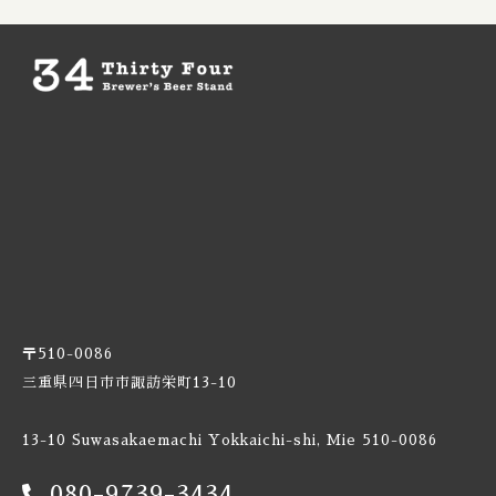
Burnt Mill / バーントミル
Carbon Brews / カーボンブリュース
Casa Agria / カサ アグリア
Cellador Ales / セラドアエールズ
Cloudwater / クラウドウォーター
Collective Arts / コレクティブアーツ
〒510-0086
Commonwealth / コモンウェルス
三重県四日市市諏訪栄町13-10
Creature Comforts / クリーチャー コンフォーツ
13-10 Suwasakaemachi Yokkaichi-shi, Mie 510-0086
Crooked Stave / クルケッドステイブ
080-9739-3434