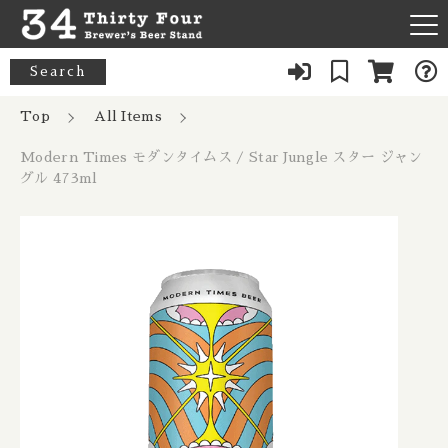
カートに商品を追加しました
キーワード検索
Search
News
Top
All Items
すべて
Modern Times モダンタイムス / Star Jungle スター ジャン
Modern Times モダンタイムス / Star
About Us
33 Acres / 33エイカーズ
グル 473ml
Jungle スター ジャングル 473ml
こだわり検索
Australia / オーストラリア
数量
Our Bar
21st Amendment / トウェンティーファースト アメンドメン
親カテゴリ
ト
Belgium / ベルギー
1,104円
（税込）
FAQ
8 Bit / エイトビット
Canada / カナダ
子カテゴリ
Menu
8 Wired / 8ワイアード
Denmark / デンマーク
ショッピングを続ける
080-9739-3434
価格帯
Almanac / アルマナック
UK / イギリス
～
×Closed：Tue, Thu