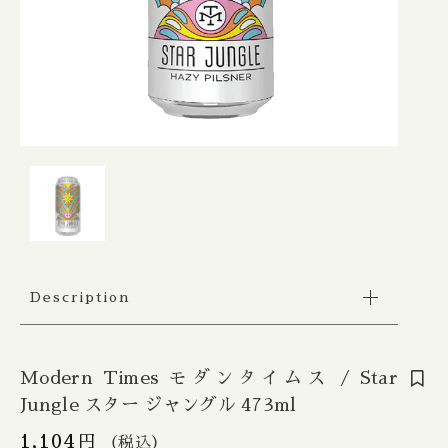
Apex / エイペックス
△Mon, Wed：17:00 - 22:00
カートを確認する
Republic of Estonia / エストニア共和国
□Fri：17:00 - 23:30
その他
〇Sat：15:00 - 23:30
Ārpus / アールプス
◎Sun：15:00 - 22:00
在庫あり
セール
France / フランス
Ballast Point / バラストポイント
Contact
並び順
Germany / ドイツ
Barebottle / ベアボトル
Hong Kong / 香港
Beachwood / ビーチウッド
Ireland / アイルランド
ビーイージーブルーイング/ Be Easy Brewing
Description
Japan / 日本
Behemoth / ベヒーモス
Republic of Latvia / ラトビア共和国
Belching Beaver / ベルチングビーバー
Modern Times モダンタイムス / Star
Jungle スター ジャングル 473ml
Netherlands / オランダ
Bellwoods / ベルウッズ
1,104
円
（税込）