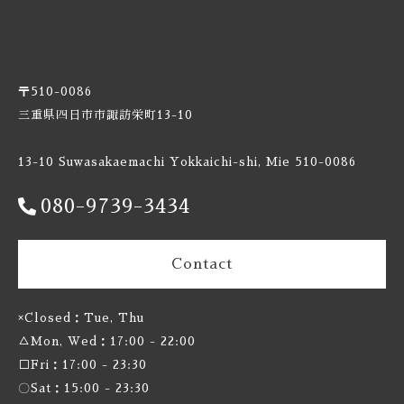
Burnt Mill / バーントミル
Carbon Brews / カーボンブリュース
〒510-0086
Casa Agria / カサ アグリア
三重県四日市市諏訪栄町13-10
Cellador Ales / セラドアエールズ
13-10 Suwasakaemachi Yokkaichi-shi, Mie 510-0086
080-9739-3434
Cloudwater / クラウドウォーター
Collective Arts / コレクティブアーツ
Contact
Commonwealth / コモンウェルス
×Closed：Tue, Thu
△Mon, Wed：17:00 - 22:00
Creature Comforts / クリーチャー コンフォーツ
□Fri：17:00 - 23:30
Crooked Stave / クルケッドステイブ
〇Sat：15:00 - 23:30