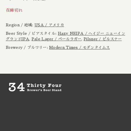
Boxcar / ボックスカー
New Zealand / ニュージーランド
在庫切れ
Brewheart / ブルーハート
Republic of Poland / ポーランド共和国
Region / 地域:
USA / アメリカ
BreWskey / ブリュースキー
Beer Style / ビアスタイル:
Hazy NEIPA / ヘイジー ニューイン
Scotland / スコットランド
グランドIPA
,
Pale Lager / ペールラガー
,
Pilsner / ピルスナー
Brewery / ブルワリー:
Modern Times / モダンタイムス
Brouwerij West / ブリュワリー ウェスト
Spain / スペイン
The Bruery / ブルーリー
Sweden / スウェーデン
Brulo / ブルーロ
USA / アメリカ
Burdock / バードック
Burning Beard / バーニングビアード
Burning Sky / バーニング スカイ