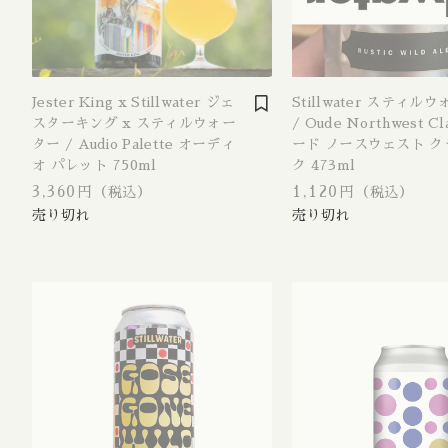
West Coa
並び順
Session 
Jester King x Stillwater ジェ
Stillwater スティル
Amber L
スターキング x スティルウォー
/ Oude Northwest Cl
ター / Audio Palette オーディ
ード ノースウェスト ク
Kölsch /
オ パレット 750ml
ク 473ml
Califor
3,360円
1,120円
（税込）
（税込）
Blonde 
Altbier /
Weizen 
Wheat A
Amber R
Brown A