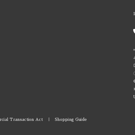
Fair State / フェアステイト
Fast Fashion / ファストファッション
Fieldwork / フィールドワーク
Fifty fifty / フィフティフィフティ
Firestone Walker / ファイアーストーンウ
Founders / ファウンダース
Fuerst Wiacek / フルスト ウィアチェク
Funk Estate / ファンクエステイト
Garage / ガラージ
Harland / ハーランド
cial Transaction Act
Shopping Guide
Heretic / ヘレティック
Hidden Springs / ヒドゥンスプリングス