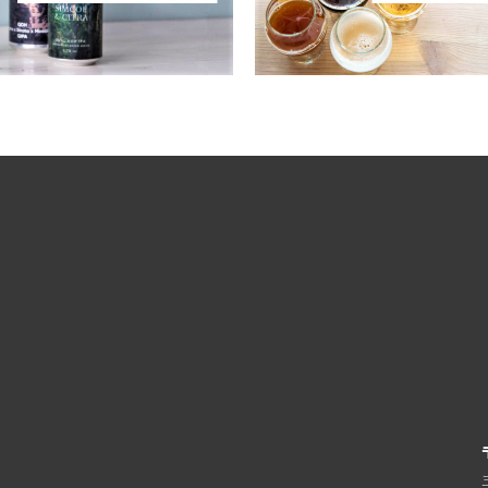
Ale / ストロングエール
Deciduous / ディシジュアス
ppelbock/ ボック ドッペルボック
Deep Creek / ディープクリーク
Wine / バーレーワイン
Definitive / ディフィニティブ
グルート
De Garde / デガード
熟成
Denver / デンバー
 Aged / バレルエイジド
Dieu Du Ciel! / デュー デュ シエル！
 ブリュット
Donzoko / ドンゾコ
East Brother / イースト ブラザー
Electric Bicycle / エレクトリック バイシクル
Evil Twin / イーブルツイン
Faction / ファクション