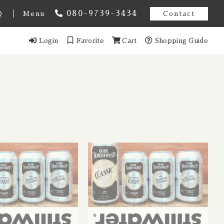
080-9739-3434
Q
Menu
Contact
Login
Favorite
Cart
Shopping Guide
オーストラリア
スト アメンドメント
ギー
ンマーク
Estonia / エストニア共和国
ンス
イツ
ール
香港