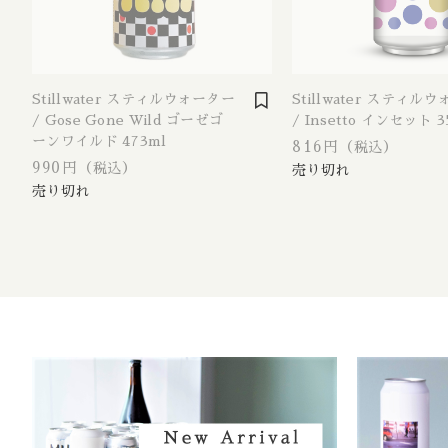
Bitter / 
Porter S
Belgian
Stillwater スティルウォーター
Stillwater スティル
/ Gose Gone Wild ゴーゼゴ
/ Insetto インセット 3
Farmhou
ーンワイルド 473ml
816円
（税込）
990円
Fruit Al
（税込）
Lambic 
Sour Ale
Wild Al
Rye Ale
Herb Spi
Honey A
Radler /