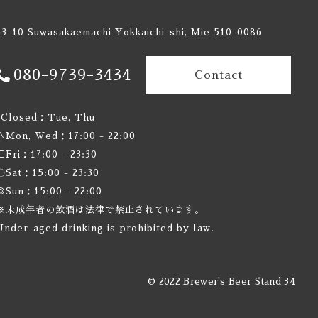
13-10 Suwasakaemachi Yokkaichi-shi, Mie 510-0086
080-9739-3434
Contact
×Closed：Tue, Thu
ォーカー
△Mon, Wed：17:00 - 22:00
□Fri：17:00 - 23:30
〇Sat：15:00 - 23:30
◎Sun：15:00 - 22:00
※未成年者の飲酒は法律で禁止されています。
Under-aged drinking is prohibited by law.
© 2022 Brewer's Beer Stand 34