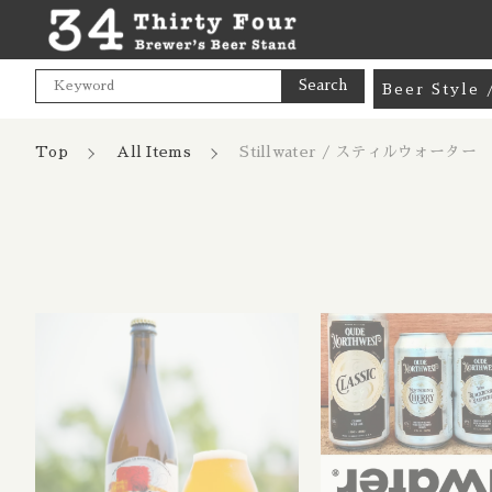
Search
Beer Styl
Goods / 
Top
All Items
Stillwater / スティルウォーター
Mix Pac
Pale Ale
India Pa
親カテゴリ
Hazy NE
Cream A
Pale Lag
価格帯
Pilsner 
～
Dark Lag