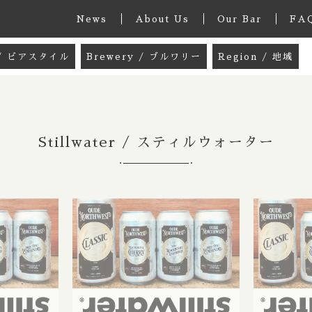
News
About Us
Our Bar
FA
e / ビアスタイル
Brewery / ブルワリー
Region / 地域
グッズ
33 Acres / 33エイカーズ
Australia / 
k / ミックスパック
21st Amendment / トウェンティーファー
Belgium / ベル
Stillwater / スティルウォーター
 / ペールエール
8 Bit / エイトビット
Canada / カナダ
le Ale / インディアペールエール
8 Wired / 8ワイアード
Denmark / デ
子カテゴリ
IPA / ヘイジー ニューイングランドIPA
Almanac / アルマナック
UK / イギリス
le / クリームエール
Apex / エイペックス
Republic of 
er / ペールラガー
Ārpus / アールプス
France / フラ
その他
/ ピルスナー
Ballast Point / バラストポイント
Germany / ド
在庫あり
セ
er / ダークラガー
Barebottle / ベアボトル
Hong Kong / 