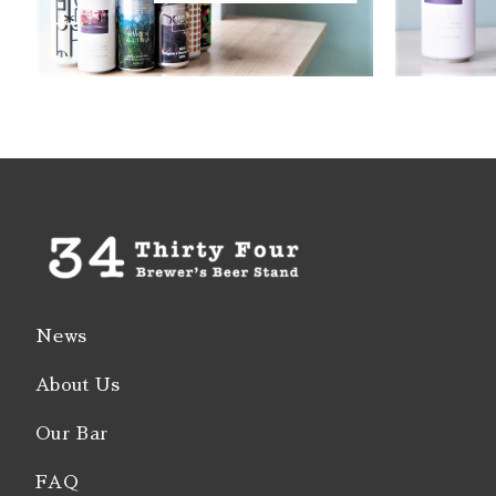
Strong 
Bock Do
Barley 
Gruit / 
※Aged / 
※Barrel
※Brut /
News
About Us
Our Bar
FAQ