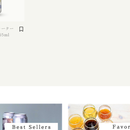
ビター
Burdock / バードック
tout Dark / ポーター スタウト ダーク
Burning Beard / バーニングビアード
 Blond Golden / ベルジャンブロンド ゴールデン
Burning Sky / バーニング スカイ
ウォーター
55ml
se Ale Saison / ファームハウスエール セゾン
Burnt Mill / バーントミル
e / フルーツエール
Carbon Brews / カーボンブリュース
/ ランビック
Casa Agria / カサ アグリア
 / サワーエール
Cellador Ales / セラドアエールズ
e / ワイルドエール
Cloudwater / クラウドウォーター
 / ライエール
Collective Arts / コレクティブアーツ
ce Beer / ハーブ スパイスビール
Commonwealth / コモンウェルス
le / ハニーエール
Creature Comforts / クリーチャー コンフォ
 ラドラー
Crooked Stave / クルケッドステイブ