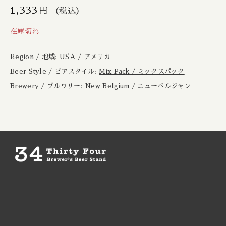
Boxcar / ボックスカー
New Zealand / ニュージーランド
1,333
円
（税込）
在庫切れ
Brewheart / ブルーハート
Republic of Poland / ポーランド共和国
Region / 地域:
USA / アメリカ
BreWskey / ブリュースキー
Scotland / スコットランド
Beer Style / ビアスタイル:
Mix Pack / ミックスパック
Brouwerij West / ブリュワリー ウェスト
Brewery / ブルワリー:
New Belgium / ニューベルジャン
Spain / スペイン
The Bruery / ブルーリー
Sweden / スウェーデン
Brulo / ブルーロ
USA / アメリカ
Burdock / バードック
Burning Beard / バーニングビアード
Burning Sky / バーニング スカイ