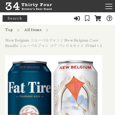
カートに商品を追加しました
キーワード検索
Search
News
Top
All Items
すべて
New Belgium ニューベルジャン /
New Belgium ニューベルジャン / New Belgium Core
New Belgium Core Bundle ニューベ
About Us
33 Acres / 33エイカーズ
Bundle ニューベルジャン コア バンドルセット 355ml × 2
ルジャン コア バンドルセット 355ml ×
こだわり検索
Australia / オーストラリア
2
Our Bar
21st Amendment / トウェンティーファースト アメンドメン
親カテゴリ
数量
ト
Belgium / ベルギー
1,333円
（税込）
FAQ
8 Bit / エイトビット
Canada / カナダ
子カテゴリ
Menu
8 Wired / 8ワイアード
Denmark / デンマーク
ショッピングを続ける
080-9739-3434
価格帯
Almanac / アルマナック
UK / イギリス
～
×Closed：Tue, Thu