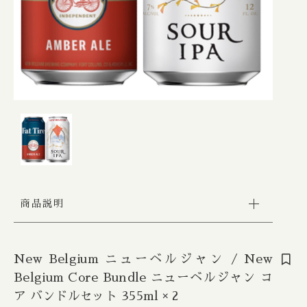
Apex / エイペックス
△Mon, Wed：17:00 - 22:00
カートを確認する
Republic of Estonia / エストニア共和国
□Fri：17:00 - 23:30
その他
〇Sat：15:00 - 23:30
Ārpus / アールプス
◎Sun：15:00 - 22:00
在庫あり
セール
France / フランス
Ballast Point / バラストポイント
Contact
並び順
Germany / ドイツ
Barebottle / ベアボトル
Hong Kong / 香港
Beachwood / ビーチウッド
Ireland / アイルランド
ビーイージーブルーイング/ Be Easy Brewing
商品説明
Japan / 日本
Behemoth / ベヒーモス
Republic of Latvia / ラトビア共和国
Belching Beaver / ベルチングビーバー
New Belgium ニューベルジャン / New
Belgium Core Bundle ニューベルジャン コ
Netherlands / オランダ
Bellwoods / ベルウッズ
ア バンドルセット 355ml × 2