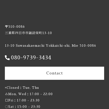
Burnt Mill / バーントミル
Carbon Brews / カーボンブリュース
〒510-0086
Casa Agria / カサ アグリア
三重県四日市市諏訪栄町13-10
Cellador Ales / セラドアエールズ
13-10 Suwasakaemachi Yokkaichi-shi, Mie 510-0086
Cloudwater / クラウドウォーター
080-9739-3434
Collective Arts / コレクティブアーツ
Contact
Commonwealth / コモンウェルス
×Closed：Tue, Thu
Creature Comforts / クリーチャー コンフォーツ
△Mon, Wed：17:00 - 22:00
□Fri：17:00 - 23:30
Crooked Stave / クルケッドステイブ
〇Sat：15:00 - 23:30