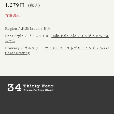
Boxcar / ボックスカー
New Zealand / ニュージーランド
1,279
円
（税込）
在庫切れ
Brewheart / ブルーハート
Republic of Poland / ポーランド共和国
Region / 地域:
Japan / 日本
BreWskey / ブリュースキー
Scotland / スコットランド
Beer Style / ビアスタイル:
India Pale Ale / インディアペール
エール
Brouwerij West / ブリュワリー ウェスト
Spain / スペイン
Brewery / ブルワリー:
ウェストコーストブルーイング / West
Coast Brewing
The Bruery / ブルーリー
Sweden / スウェーデン
Brulo / ブルーロ
USA / アメリカ
Burdock / バードック
Burning Beard / バーニングビアード
Burning Sky / バーニング スカイ