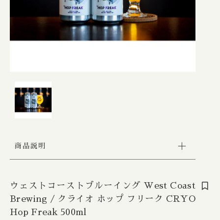
Apex / エイペックス
△Mon, Wed：17:00 - 22:00
カートを確認する
Republic of Estonia / エストニア共和国
□Fri：17:00 - 23:30
その他
〇Sat：15:00 - 23:30
Ārpus / アールプス
◎Sun：15:00 - 22:00
在庫あり
セール
France / フランス
Ballast Point / バラストポイント
Contact
並び順
Germany / ドイツ
Barebottle / ベアボトル
Hong Kong / 香港
Beachwood / ビーチウッド
Ireland / アイルランド
ビーイージーブルーイング/ Be Easy Brewing
商品説明
Japan / 日本
Behemoth / ベヒーモス
Republic of Latvia / ラトビア共和国
Belching Beaver / ベルチングビーバー
ウェストコーストブルーイング West Coast
Brewing / クライオ ホップ フリーク CRYO
Netherlands / オランダ
Bellwoods / ベルウッズ
Hop Freak 500ml