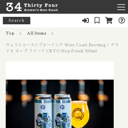
カートに商品を追加しました
キーワード検索
Search
News
Top
All Items
すべて
ウェストコーストブルーイング West
ウェストコーストブルーイング West Coast Brewing / クラ
About Us
Coast Brewing / クライオ ホップ フリ
33 Acres / 33エイカーズ
イオ ホップ フリーク CRYO Hop Freak 500ml
こだわり検索
ーク CRYO Hop Freak 500ml
Australia / オーストラリア
Our Bar
数量
21st Amendment / トウェンティーファースト アメンドメン
親カテゴリ
ト
Belgium / ベルギー
1,279円
（税込）
FAQ
8 Bit / エイトビット
Canada / カナダ
子カテゴリ
Menu
8 Wired / 8ワイアード
Denmark / デンマーク
ショッピングを続ける
080-9739-3434
価格帯
Almanac / アルマナック
UK / イギリス
～
×Closed：Tue, Thu