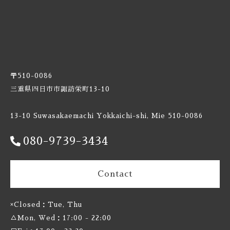
Burnt Mill / バーントミル
Carbon Brews / カーボンブリュース
Casa Agria / カサ アグリア
〒510-0086
三重県四日市市諏訪栄町13-10
Cellador Ales / セラドアエールズ
13-10 Suwasakaemachi Yokkaichi-shi, Mie 510-0086
Cloudwater / クラウドウォーター
080-9739-3434
Collective Arts / コレクティブアーツ
Commonwealth / コモンウェルス
Contact
Creature Comforts / クリーチャー コンフォーツ
×Closed：Tue, Thu
△Mon, Wed：17:00 - 22:00
Crooked Stave / クルケッドステイブ