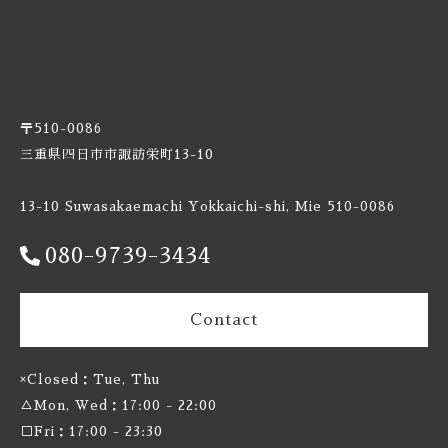
Burnt Mill / バーントミル
Carbon Brews / カーボンブリュース
Casa Agria / カサ アグリア
〒510-0086
三重県四日市市諏訪栄町13-10
Cellador Ales / セラドアエールズ
13-10 Suwasakaemachi Yokkaichi-shi, Mie 510-0086
Cloudwater / クラウドウォーター
080-9739-3434
Collective Arts / コレクティブアーツ
Contact
Commonwealth / コモンウェルス
Creature Comforts / クリーチャー コンフォーツ
×Closed：Tue, Thu
△Mon, Wed：17:00 - 22:00
Crooked Stave / クルケッドステイブ
□Fri：17:00 - 23:30