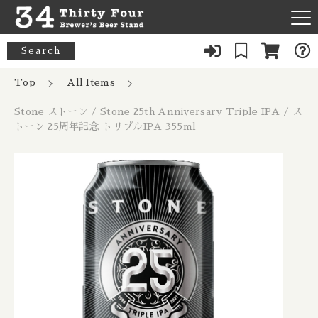
カートに商品を追加しました
キーワード検索
Search
News
Top
All Items
すべて
Stone ストーン / Stone 25th
Stone ストーン / Stone 25th Anniversary Triple IPA / ス
About Us
Anniversary Triple IPA / ストーン
33 Acres / 33エイカーズ
トーン 25周年記念 トリプルIPA 355ml
こだわり検索
25周年記念 トリプルIPA 355ml
Australia / オーストラリア
Our Bar
数量
21st Amendment / トウェンティーファースト アメンドメン
親カテゴリ
ト
Belgium / ベルギー
896円
（税込）
FAQ
8 Bit / エイトビット
Canada / カナダ
子カテゴリ
Menu
8 Wired / 8ワイアード
Denmark / デンマーク
ショッピングを続ける
080-9739-3434
価格帯
Almanac / アルマナック
UK / イギリス
～
×Closed：Tue, Thu