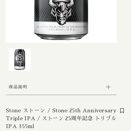
Apex / エイペックス
△Mon, Wed：17:00 - 22:00
カートを確認する
Republic of Estonia / エストニア共和国
□Fri：17:00 - 23:30
その他
〇Sat：15:00 - 23:30
Ārpus / アールプス
◎Sun：15:00 - 22:00
在庫あり
セール
France / フランス
Ballast Point / バラストポイント
Contact
並び順
Germany / ドイツ
Barebottle / ベアボトル
Hong Kong / 香港
Beachwood / ビーチウッド
Ireland / アイルランド
ビーイージーブルーイング/ Be Easy Brewing
商品説明
Japan / 日本
Behemoth / ベヒーモス
Republic of Latvia / ラトビア共和国
Belching Beaver / ベルチングビーバー
Stone ストーン / Stone 25th Anniversary
Triple IPA / ストーン 25周年記念 トリプル
Netherlands / オランダ
Bellwoods / ベルウッズ
IPA 355ml