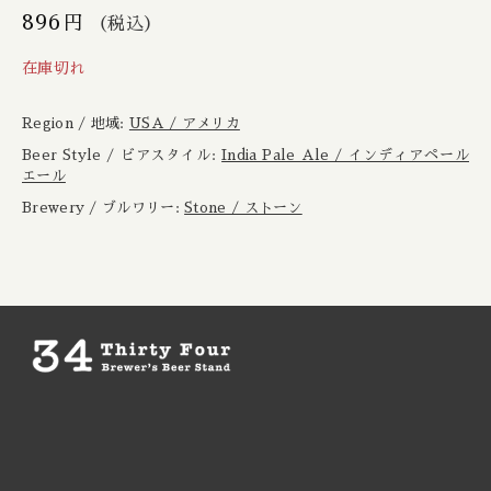
Boxcar / ボックスカー
New Zealand / ニュージーランド
896
円
（税込）
在庫切れ
Brewheart / ブルーハート
Republic of Poland / ポーランド共和国
Region / 地域:
USA / アメリカ
BreWskey / ブリュースキー
Scotland / スコットランド
Beer Style / ビアスタイル:
India Pale Ale / インディアペール
エール
Brouwerij West / ブリュワリー ウェスト
Spain / スペイン
Brewery / ブルワリー:
Stone / ストーン
The Bruery / ブルーリー
Sweden / スウェーデン
Brulo / ブルーロ
USA / アメリカ
Burdock / バードック
Burning Beard / バーニングビアード
Burning Sky / バーニング スカイ