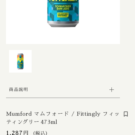
Apex / エイペックス
△Mon, Wed：17:00 - 22:00
カートを確認する
Republic of Estonia / エストニア共和国
□Fri：17:00 - 23:30
その他
〇Sat：15:00 - 23:30
Ārpus / アールプス
◎Sun：15:00 - 22:00
在庫あり
セール
France / フランス
Ballast Point / バラストポイント
Contact
並び順
Germany / ドイツ
Barebottle / ベアボトル
Hong Kong / 香港
Beachwood / ビーチウッド
Ireland / アイルランド
ビーイージーブルーイング/ Be Easy Brewing
商品説明
Japan / 日本
Behemoth / ベヒーモス
Republic of Latvia / ラトビア共和国
Belching Beaver / ベルチングビーバー
Mumford マムフォード / Fittingly フィッ
ティングリー 473ml
Netherlands / オランダ
Bellwoods / ベルウッズ
1,287
円
（税込）