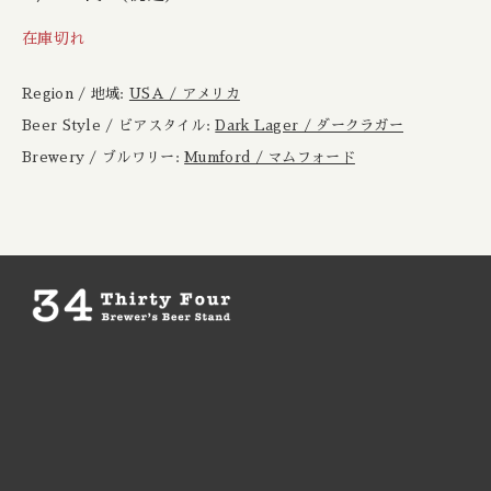
Boxcar / ボックスカー
New Zealand / ニュージーランド
在庫切れ
Brewheart / ブルーハート
Republic of Poland / ポーランド共和国
Region / 地域:
USA / アメリカ
BreWskey / ブリュースキー
Beer Style / ビアスタイル:
Dark Lager / ダークラガー
Scotland / スコットランド
Brewery / ブルワリー:
Mumford / マムフォード
Brouwerij West / ブリュワリー ウェスト
Spain / スペイン
The Bruery / ブルーリー
Sweden / スウェーデン
Brulo / ブルーロ
USA / アメリカ
Burdock / バードック
Burning Beard / バーニングビアード
Burning Sky / バーニング スカイ