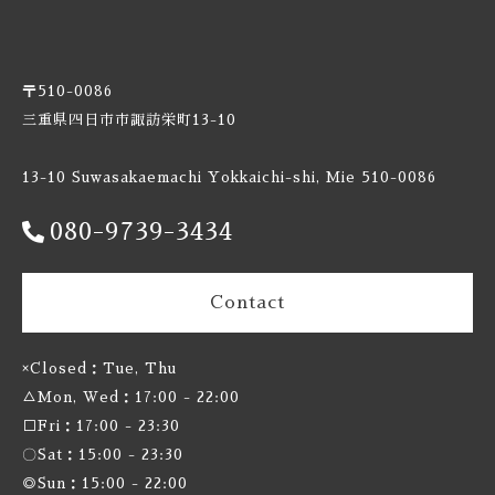
Burnt Mill / バーントミル
Carbon Brews / カーボンブリュース
〒510-0086
三重県四日市市諏訪栄町13-10
Casa Agria / カサ アグリア
13-10 Suwasakaemachi Yokkaichi-shi, Mie 510-0086
Cellador Ales / セラドアエールズ
080-9739-3434
Cloudwater / クラウドウォーター
Contact
Collective Arts / コレクティブアーツ
Commonwealth / コモンウェルス
×Closed：Tue, Thu
△Mon, Wed：17:00 - 22:00
Creature Comforts / クリーチャー コンフォーツ
□Fri：17:00 - 23:30
〇Sat：15:00 - 23:30
Crooked Stave / クルケッドステイブ
◎Sun：15:00 - 22:00