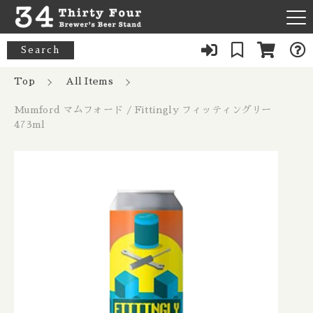
カートに商品を追加しました
キーワード検索
Search
News
Top
All Items
すべて
Mumford マムフォード / Fittingly フィッティングリー
Mumford マムフォード / Fittingly フ
About Us
33 Acres / 33エイカーズ
473ml
ィッティングリー 473ml
こだわり検索
Australia / オーストラリア
数量
Our Bar
21st Amendment / トウェンティーファースト アメンドメン
親カテゴリ
ト
Belgium / ベルギー
1,287円
（税込）
FAQ
8 Bit / エイトビット
Canada / カナダ
子カテゴリ
Menu
8 Wired / 8ワイアード
Denmark / デンマーク
ショッピングを続ける
080-9739-3434
価格帯
Almanac / アルマナック
UK / イギリス
～
×Closed：Tue, Thu