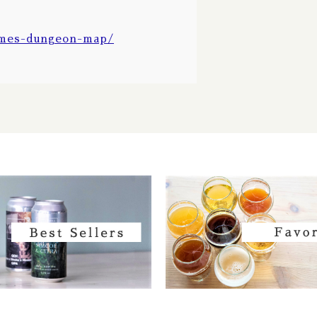
Lagunitas / ラグニタス
Lambiek Fabriek / ランビック ファブリック
imes-dungeon-map/
La Superbe / ラ シュペルブ
Left Hand / レフトハンド
Left Handed Giant / レフト ハンデッド 
Les Trois Mousquetaires(LTM) / レ
Little Beast / リトルビースト
Local Craft Beer / ローカルクラフトビール
Logsdon/ ログスドン
Long Beach Beer Lab / ロングビーチ ビール
Los Angeles Ale Works / ロサンゼルス
Mikkeller / ミッケラー