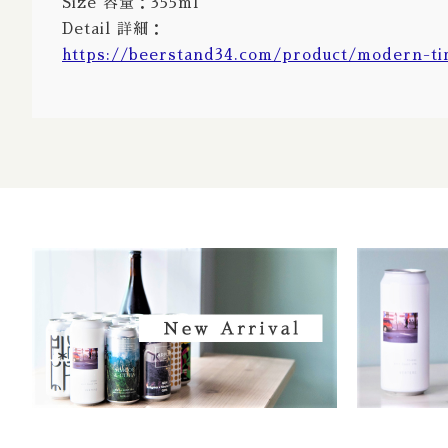
Size 容量：355ml
Detail 詳細：
https://beerstand34.com/product/modern-t