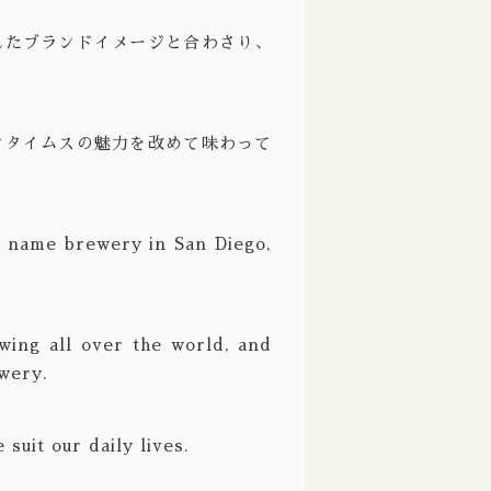
Ale / ストロングエール
Deciduous / ディシジュアス
れたブランドイメージと合わさり、
ppelbock/ ボック ドッペルボック
Deep Creek / ディープクリーク
Wine / バーレーワイン
Definitive / ディフィニティブ
ンタイムスの魅力を改めて味わって
グルート
De Garde / デガード
熟成
Denver / デンバー
g name brewery in San Diego,
 Aged / バレルエイジド
Dieu Du Ciel! / デュー デュ シエル！
 ブリュット
Donzoko / ドンゾコ
East Brother / イースト ブラザー
wing all over the world, and
wery.
Electric Bicycle / エレクトリック バイシクル
Evil Twin / イーブルツイン
suit our daily lives.
Faction / ファクション