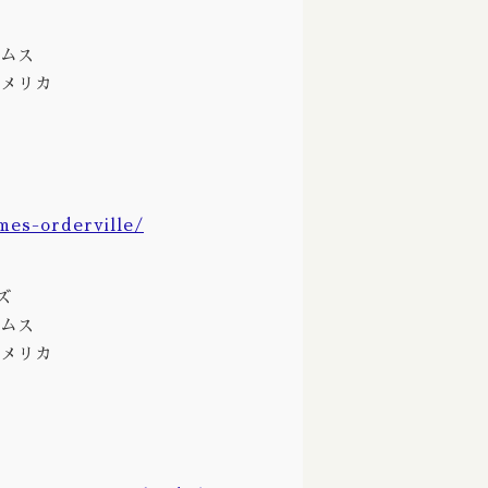
Fair State / フェアステイト
イムス
Fast Fashion / ファストファッション
/アメリカ
Fieldwork / フィールドワーク
Fifty fifty / フィフティフィフティ
Firestone Walker / ファイアーストーンウ
mes-orderville/
Founders / ファウンダース
Fuerst Wiacek / フルスト ウィアチェク
ズ
Funk Estate / ファンクエステイト
イムス
Garage / ガラージ
/アメリカ
Harland / ハーランド
Heretic / ヘレティック
Hidden Springs / ヒドゥンスプリングス