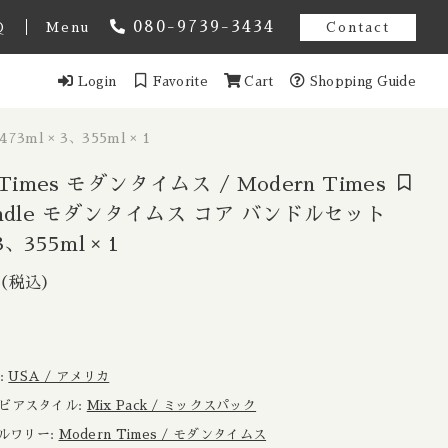
080-9739-3434
Q
Menu
Contact
Login
Favorite
Cart
Shopping Guide
オーストラリア
ml × 3、355ml × 1
スト アメンドメント
ギー
 Times モダンタイムス / Modern Times
Bundle モダンタイムス コア バンドルセット
3、355ml × 1
ンマーク
le モダンタイムス
3,430円
（税込）
（税込）
Estonia / エストニア共和国
ンス
域:
USA / アメリカ
イツ
 / ビアスタイル:
Mix Pack / ミックスパック
 ブルワリー:
Modern Times / モダンタイムス
ール
香港