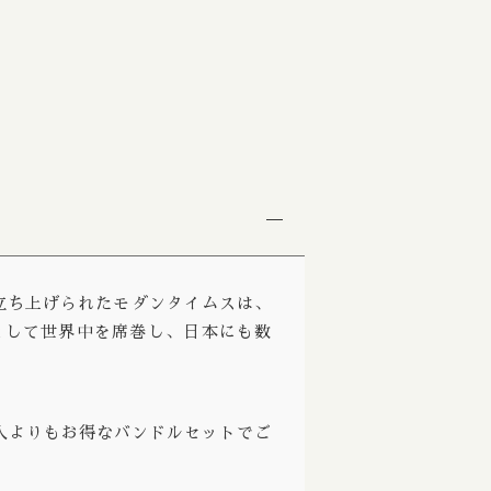
ビター
Burdock / バードック
tout Dark / ポーター スタウト ダーク
Burning Beard / バーニングビアード
 Blond Golden / ベルジャンブロンド ゴールデン
Burning Sky / バーニング スカイ
se Ale Saison / ファームハウスエール セゾン
Burnt Mill / バーントミル
e / フルーツエール
Carbon Brews / カーボンブリュース
/ ランビック
Casa Agria / カサ アグリア
 / サワーエール
Cellador Ales / セラドアエールズ
で立ち上げられたモダンタイムスは、
e / ワイルドエール
Cloudwater / クラウドウォーター
として世界中を席巻し、日本にも数
 / ライエール
Collective Arts / コレクティブアーツ
ce Beer / ハーブ スパイスビール
Commonwealth / コモンウェルス
入よりもお得なバンドルセットでご
le / ハニーエール
Creature Comforts / クリーチャー コンフォ
 ラドラー
Crooked Stave / クルケッドステイブ