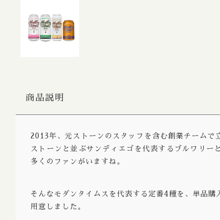
Bitter / 
Porter S
Belgian
Farmhou
Fruit Al
商品説明
Lambic 
Sour Ale
2013年、元ストーンのスタッフを含む創業チーム
Wild Al
ストーンと並ぶサンディエゴを代表するブルワリー
Rye Ale
多くのファンがいますね。
Herb Spi
そんなモダンタイムスを代表する定番4種を、単品購
Honey A
用意しました。
Radler /