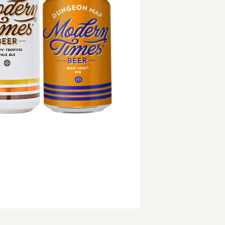
ッピングを続ける
カートを確認
st IPA / ウェストコーストIPA
Beachwood / ビーチウッド
Ireland / ア
IPA / セッションIPA
ビーイージーブルーイング/ Be Easy Brewing
Japan / 日本
ager / アンバーラガー
Behemoth / ベヒーモス
Republic of L
 ケルシュ
Belching Beaver / ベルチングビーバー
Netherlands 
nia Common / カリフォルニアコモン
Bellwoods / ベルウッズ
New Zealand
Golden Ale / ブロンドゴールデンエール
Boxcar / ボックスカー
Republic of 
 アルト
Brewheart / ブルーハート
Scotland / 
/ ヴァイツェン
BreWskey / ブリュースキー
Spain / スペイン
le / ウィートエール
Brouwerij West / ブリュワリー ウェスト
Sweden / ス
ed Ale / アンバー レッドエール
The Bruery / ブルーリー
USA / アメリカ
le / ブラウンエール
Brulo / ブルーロ