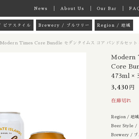
News
About Us
Our Bar
FA
e / ビアスタイル
Brewery / ブルワリー
Region / 地域
グッズ
33 Acres / 33エイカーズ
Australia / 
Modern Times Core Bundle モダンタイムス コア バンドルセット 473
しました
k / ミックスパック
21st Amendment / トウェンティーファー
Belgium / ベル
Modern
 / ペールエール
8 Bit / エイトビット
Canada / カナダ
Core 
473ml × 
le Ale / インディアペールエール
8 Wired / 8ワイアード
Denmark / デ
imes モダンタイムス / Modern Times Core Bund
子カテゴリ
ット 473ml × 3、355ml × 1
3,430
円
IPA / ヘイジー ニューイングランドIPA
Almanac / アルマナック
UK / イギリス
le / クリームエール
Apex / エイペックス
Republic of 
在庫切れ
er / ペールラガー
Ārpus / アールプス
France / フラ
Region / 地
その他
/ ピルスナー
Ballast Point / バラストポイント
Germany / ド
Beer Style
Brewery /
在庫あり
セ
er / ダークラガー
Barebottle / ベアボトル
Hong Kong / 