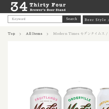
Search
Beer Styl
Goods / 
Top
All Items
Modern Times モダンタイムス / 
カートに商品を追加
Mix Pac
Pale Ale
India Pa
Modern T
親カテゴリ
コア バンドルセ
Hazy NE
数量
Cream A
Pale Lag
価格帯
Pilsner 
～
Dark Lag