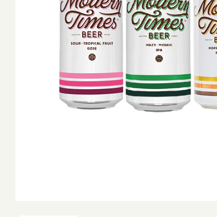
ショ
West Coa
並び順
Session 
Amber L
Kölsch /
Califor
Blonde 
Altbier /
Weizen 
Wheat A
Amber R
Brown A