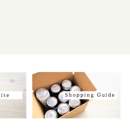
ジャイアント
 トロワ ムスクテール(LTM)
 ラボ
 エールワークス