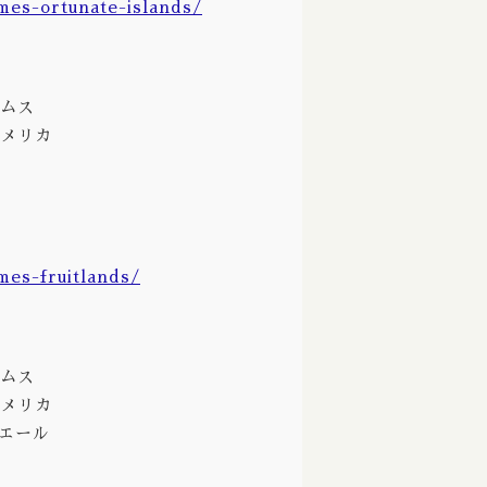
mes-ortunate-islands/
Holy Mountain / ホーリーマウンテン
The Hop Concept / ホップコンセプト
イムス
Hop Nation / ホップネーション
/アメリカ
Hoppin' Frog / ホッピンフロッグ
Indeed / インディード
Interboro / インターボロ
mes-fruitlands/
Jester King / ジェスターキング
Karl Strauss / カール ストラウス
Kemker Kultuur / ケムカー カルチャー
イムス
/アメリカ
Knee Deep / ニーディープ
ルエール
Laga Biere / ラガビエール