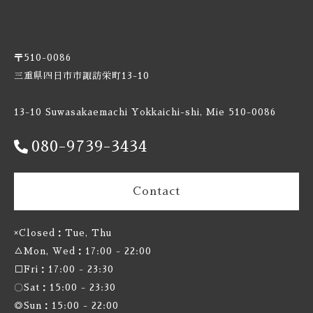
Burnt Mill / バーントミル
Carbon Brews / カーボンブリュース
〒510-0086
三重県四日市市諏訪栄町13-10
Casa Agria / カサ アグリア
13-10 Suwasakaemachi Yokkaichi-shi, Mie 510-0086
Cellador Ales / セラドアエールズ
080-9739-3434
Cloudwater / クラウドウォーター
Contact
Collective Arts / コレクティブアーツ
Commonwealth / コモンウェルス
×Closed：Tue, Thu
△Mon, Wed：17:00 - 22:00
Creature Comforts / クリーチャー コンフォーツ
□Fri：17:00 - 23:30
〇Sat：15:00 - 23:30
Crooked Stave / クルケッドステイブ
◎Sun：15:00 - 22:00