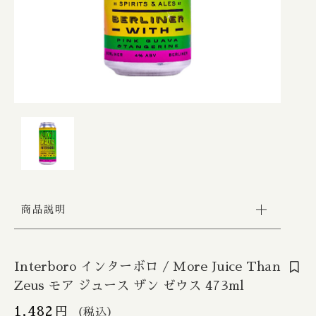
Apex / エイペックス
△Mon, Wed：17:00 - 22:00
カートを確認する
Republic of Estonia / エストニア共和国
□Fri：17:00 - 23:30
その他
〇Sat：15:00 - 23:30
Ārpus / アールプス
◎Sun：15:00 - 22:00
在庫あり
セール
France / フランス
Ballast Point / バラストポイント
Contact
並び順
Germany / ドイツ
Barebottle / ベアボトル
Hong Kong / 香港
Beachwood / ビーチウッド
Ireland / アイルランド
ビーイージーブルーイング/ Be Easy Brewing
商品説明
Japan / 日本
Behemoth / ベヒーモス
Republic of Latvia / ラトビア共和国
Belching Beaver / ベルチングビーバー
Interboro インターボロ / More Juice Than
Zeus モア ジュース ザン ゼウス 473ml
Netherlands / オランダ
Bellwoods / ベルウッズ
1,482
円
（税込）