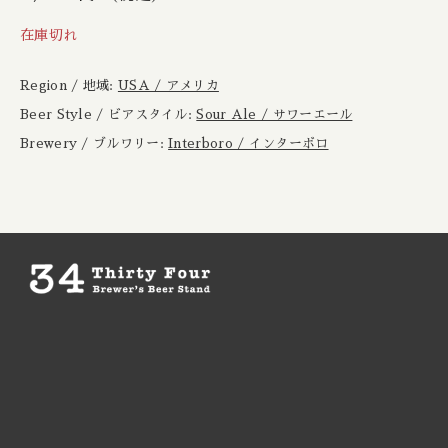
Boxcar / ボックスカー
New Zealand / ニュージーランド
在庫切れ
Brewheart / ブルーハート
Republic of Poland / ポーランド共和国
Region / 地域:
USA / アメリカ
BreWskey / ブリュースキー
Beer Style / ビアスタイル:
Sour Ale / サワーエール
Scotland / スコットランド
Brewery / ブルワリー:
Interboro / インターボロ
Brouwerij West / ブリュワリー ウェスト
Spain / スペイン
The Bruery / ブルーリー
Sweden / スウェーデン
Brulo / ブルーロ
USA / アメリカ
Burdock / バードック
Burning Beard / バーニングビアード
Burning Sky / バーニング スカイ