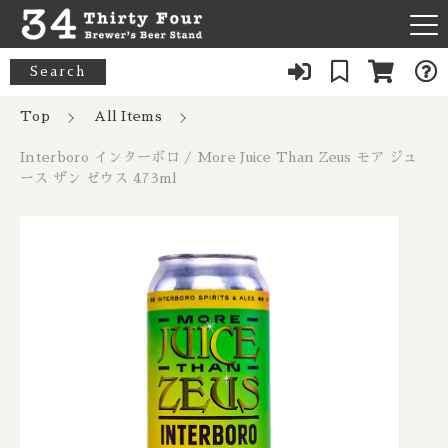
カートに商品を追加しました
キーワード検索
Search
News
Top
All Items
すべて
Interboro インターボロ / More Juice
Interboro インターボロ / More Juice Than Zeus モア ジュ
About Us
Than Zeus モア ジュース ザン ゼウス
33 Acres / 33エイカーズ
ース ザン ゼウス 473ml
こだわり検索
473ml
Australia / オーストラリア
Our Bar
数量
21st Amendment / トウェンティーファースト アメンドメン
親カテゴリ
ト
Belgium / ベルギー
1,482円
（税込）
FAQ
8 Bit / エイトビット
Canada / カナダ
子カテゴリ
Menu
8 Wired / 8ワイアード
Denmark / デンマーク
ショッピングを続ける
080-9739-3434
価格帯
Almanac / アルマナック
UK / イギリス
～
×Closed：Tue, Thu