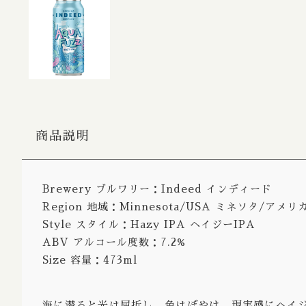
Bitter / 
Porter S
Belgian
Farmhou
Fruit Al
商品説明
Lambic 
Sour Ale
Brewery ブルワリー：Indeed インディード
Wild Al
Region 地域：Minnesota/USA ミネソタ/アメリ
Rye Ale
Style スタイル：Hazy IPA ヘイジーIPA
ABV アルコール度数：7.2%
Herb Spi
Size 容量：473ml
Honey A
Radler /
海に潜ると光は屈折し、色はぼやけ、現実感にヘイ