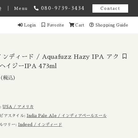
080-9739-3434
Q
Menu
Contact
Login
Favorite
Cart
Shopping Guide
オーストラリア
スト アメンドメント
ギー
 インディード / Aquafuzz Hazy IPA アク
ヘイジーIPA 473ml
ンマーク
（税込）
ズ ヘイジーIPA
1,155円
（税込）
Estonia / エストニア共和国
域:
USA / アメリカ
ンス
 / ビアスタイル:
India Pale Ale / インディアペールエール
イツ
 ブルワリー:
Indeed / インディード
ール
香港