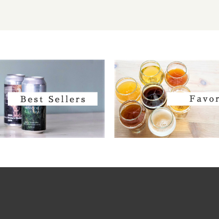
Fair State / フェアステイト
Fast Fashion / ファストファッション
Fieldwork / フィールドワーク
Fifty fifty / フィフティフィフティ
Firestone Walker / ファイアーストーンウ
Founders / ファウンダース
Fuerst Wiacek / フルスト ウィアチェク
Funk Estate / ファンクエステイト
Garage / ガラージ
Harland / ハーランド
Heretic / ヘレティック
Hidden Springs / ヒドゥンスプリングス