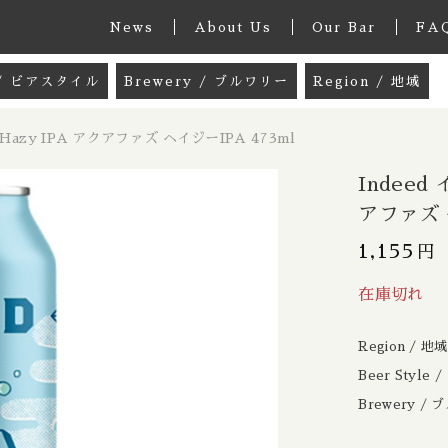
News
About Us
Our Bar
FA
e / ビアスタイル
Brewery / ブルワリー
Region / 地域
グッズ
33 Acres / 33エイカーズ
Australia / 
z Hazy IPA アクアファズ ヘイジーIPA 473ml
しました
k / ミックスパック
21st Amendment / トウェンティーファー
Belgium / ベル
Indeed
 / ペールエール
8 Bit / エイトビット
Canada / カナダ
アファズ 
le Ale / インディアペールエール
8 Wired / 8ワイアード
Denmark / デ
1,155
円
子カテゴリ
eed インディード / Aquafuzz Hazy IPA アクアファ
IPA / ヘイジー ニューイングランドIPA
Almanac / アルマナック
UK / イギリス
在庫切れ
l
le / クリームエール
Apex / エイペックス
Republic of 
Region / 地
er / ペールラガー
Ārpus / アールプス
France / フラ
Beer Style
その他
/ ピルスナー
Ballast Point / バラストポイント
Germany / ド
Brewery /
在庫あり
セ
er / ダークラガー
Barebottle / ベアボトル
Hong Kong / 