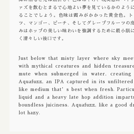
ァズを飲むとまるで心地よい夢を見ているかのよう
Strong 
ることでしょう。色味は霞みがかかった黄金色。ト
Bock Do
ツ、マンゴー、ピーチ、そしてグレープフルーツの
みはホップの美しい味わいを強調するために最小限
Barley 
く清々しい後口です。
Gruit / 
※Aged / 
Just below that misty layer where sky mee
with mythical creatures and hidden treasure
※Barrel
mute when submerged in water, creating a
※Brut /
Aquafuzz, an IPA captured in its unfiltered
like medium that’s best when fresh. Particul
liquid and a heavy late hop addition imparts
boundless juiciness. Aquafuzz, like a good dr
lot hazy.