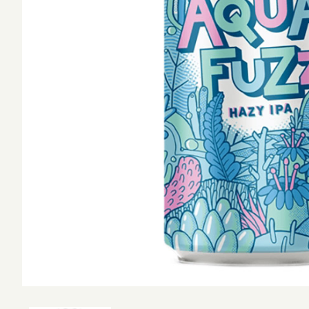
West Coa
ショ
並び順
Session 
Amber L
Kölsch /
Califor
Blonde 
Altbier /
Weizen 
Wheat A
Amber R
Brown A