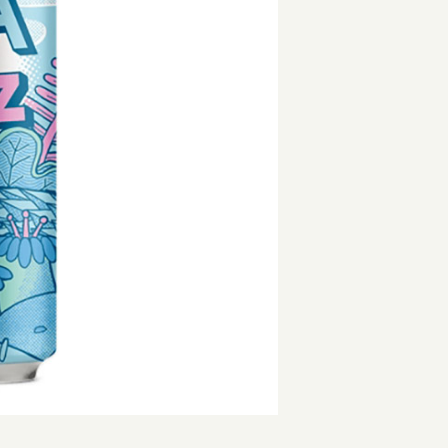
st IPA / ウェストコーストIPA
Beachwood / ビーチウッド
Ireland / ア
ッピングを続ける
カートを確認
IPA / セッションIPA
ビーイージーブルーイング/ Be Easy Brewing
Japan / 日本
ager / アンバーラガー
Behemoth / ベヒーモス
Republic of L
 ケルシュ
Belching Beaver / ベルチングビーバー
Netherlands 
nia Common / カリフォルニアコモン
Bellwoods / ベルウッズ
New Zealand
Golden Ale / ブロンドゴールデンエール
Boxcar / ボックスカー
Republic of 
 アルト
Brewheart / ブルーハート
Scotland / 
/ ヴァイツェン
BreWskey / ブリュースキー
Spain / スペイン
le / ウィートエール
Brouwerij West / ブリュワリー ウェスト
Sweden / ス
ed Ale / アンバー レッドエール
The Bruery / ブルーリー
USA / アメリカ
le / ブラウンエール
Brulo / ブルーロ