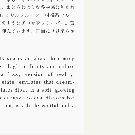
に、まどろむような多幸感に包まれ
Ale / ストロングエール
Deciduous / ディシジュアス
ロピカルフルーツ、柑橘系フルー
ppelbock/ ボック ドッペルボック
Deep Creek / ディープクリーク
皮のようなアロマやフレーバー。苦
に抑えています。口当たりは柔らか
Wine / バーレーワイン
Definitive / ディフィニティブ
グルート
De Garde / デガード
熟成
Denver / デンバー
ts sea is an abyss brimming
s. Light refracts and colors
 Aged / バレルエイジド
Dieu Du Ciel! / デュー デュ シエル！
 fuzzy version of reality.
 ブリュット
Donzoko / ドンゾコ
 state, emulates that dream-
ates float in a soft, glowing
East Brother / イースト ブラザー
 citrusy tropical flavors for
Electric Bicycle / エレクトリック バイシクル
eam, is a little wistful and a
Evil Twin / イーブルツイン
Faction / ファクション