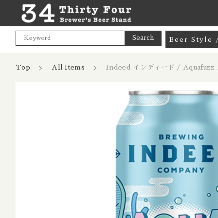
Search
Beer Styl
Goods / 
Top
All Items
Indeed インディード / Aquafuz
カートに商品を追加
Mix Pac
Pale Ale
India Pa
親カテゴリ
Ind
Hazy NE
473m
Cream A
数量
Pale Lag
価格帯
Pilsner 
～
Dark Lag