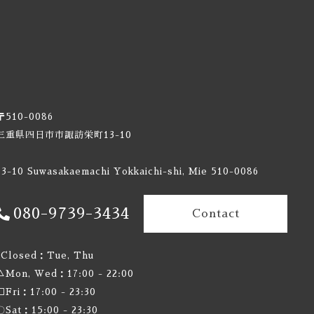
〒510-0086
三重県四日市市諏訪栄町13-10
13-10 Suwasakaemachi Yokkaichi-shi, Mie 510-0086
080-9739-3434
Contact
×Closed：Tue, Thu
△Mon, Wed：17:00 - 22:00
□Fri：17:00 - 23:30
〇Sat：15:00 - 23:30