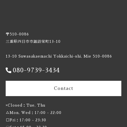
Burnt Mill / バーントミル
Carbon Brews / カーボンブリュース
〒510-0086
Casa Agria / カサ アグリア
三重県四日市市諏訪栄町13-10
Cellador Ales / セラドアエールズ
13-10 Suwasakaemachi Yokkaichi-shi, Mie 510-0086
Cloudwater / クラウドウォーター
080-9739-3434
Collective Arts / コレクティブアーツ
Contact
Commonwealth / コモンウェルス
×Closed：Tue, Thu
Creature Comforts / クリーチャー コンフォーツ
△Mon, Wed：17:00 - 22:00
□Fri：17:00 - 23:30
Crooked Stave / クルケッドステイブ