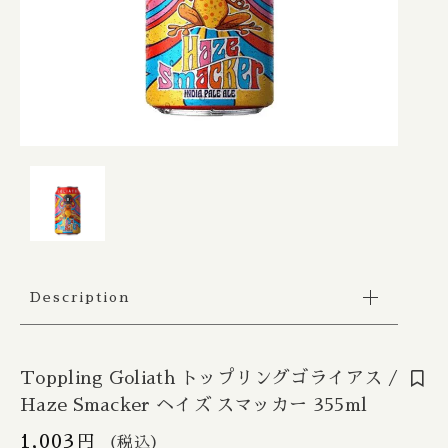
Apex / エイペックス
△Mon, Wed：17:00 - 22:00
カートを確認する
Republic of Estonia / エストニア共和国
□Fri：17:00 - 23:30
その他
〇Sat：15:00 - 23:30
Ārpus / アールプス
◎Sun：15:00 - 22:00
在庫あり
セール
France / フランス
Ballast Point / バラストポイント
Contact
並び順
Germany / ドイツ
Barebottle / ベアボトル
Hong Kong / 香港
Beachwood / ビーチウッド
Ireland / アイルランド
ビーイージーブルーイング/ Be Easy Brewing
Description
Japan / 日本
Behemoth / ベヒーモス
Republic of Latvia / ラトビア共和国
Belching Beaver / ベルチングビーバー
Toppling Goliath トップリングゴライアス /
Haze Smacker ヘイズ スマッカー 355ml
Netherlands / オランダ
Bellwoods / ベルウッズ
1,003
円
（税込）