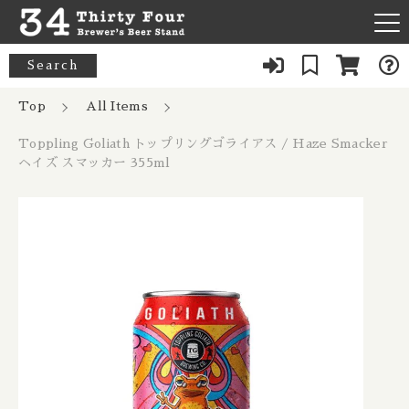
カートに商品を追加しました
キーワード検索
Search
News
Top
All Items
すべて
Toppling Goliath トップリングゴライ
Toppling Goliath トップリングゴライアス / Haze Smacker
About Us
アス / Haze Smacker ヘイズ スマッカ
33 Acres / 33エイカーズ
ヘイズ スマッカー 355ml
こだわり検索
ー 355ml
Australia / オーストラリア
Our Bar
数量
21st Amendment / トウェンティーファースト アメンドメン
親カテゴリ
ト
Belgium / ベルギー
1,003円
（税込）
FAQ
8 Bit / エイトビット
Canada / カナダ
子カテゴリ
Menu
8 Wired / 8ワイアード
Denmark / デンマーク
ショッピングを続ける
080-9739-3434
価格帯
Almanac / アルマナック
UK / イギリス
～
×Closed：Tue, Thu