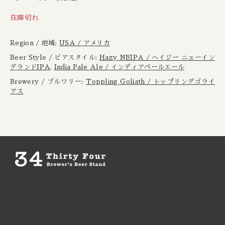
Boxcar / ボックスカー
New Zealand / ニュージーランド
在庫切れ
Brewheart / ブルーハート
Republic of Poland / ポーランド共和国
Region / 地域:
USA / アメリカ
BreWskey / ブリュースキー
Beer Style / ビアスタイル:
Hazy NEIPA / ヘイジー ニューイン
Scotland / スコットランド
グランドIPA
,
India Pale Ale / インディアペールエール
Brewery / ブルワリー:
Toppling Goliath / トップリングゴライ
Brouwerij West / ブリュワリー ウェスト
Spain / スペイン
アス
The Bruery / ブルーリー
Sweden / スウェーデン
Brulo / ブルーロ
USA / アメリカ
Burdock / バードック
Burning Beard / バーニングビアード
Burning Sky / バーニング スカイ