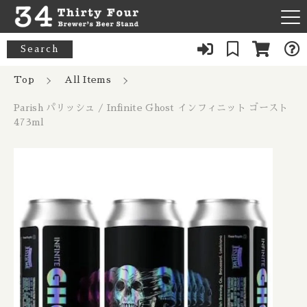
カートに商品を追加しました
キーワード検索
Search
News
Top
All Items
すべて
Parish パリッシュ / Infinite Ghost インフィニット ゴースト
Parish パリッシュ / Infinite Ghost イ
About Us
33 Acres / 33エイカーズ
473ml
ンフィニット ゴースト 473ml
こだわり検索
Australia / オーストラリア
数量
Our Bar
21st Amendment / トウェンティーファースト アメンドメン
親カテゴリ
ト
Belgium / ベルギー
2,720円
（税込）
FAQ
8 Bit / エイトビット
Canada / カナダ
子カテゴリ
Menu
8 Wired / 8ワイアード
Denmark / デンマーク
ショッピングを続ける
080-9739-3434
価格帯
Almanac / アルマナック
UK / イギリス
～
×Closed：Tue, Thu