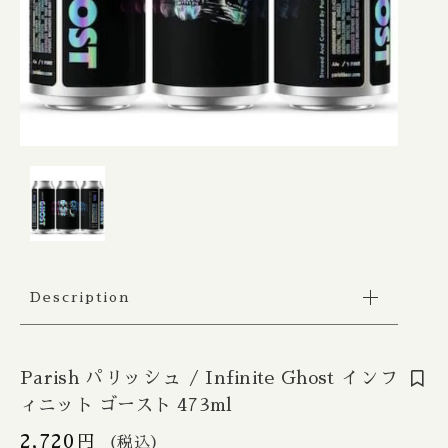
Apex / エイペックス
△Mon, Wed：17:00 - 22:00
カートを確認する
Republic of Estonia / エストニア共和国
□Fri：17:00 - 23:30
その他
〇Sat：15:00 - 23:30
Ārpus / アールプス
◎Sun：15:00 - 22:00
在庫あり
セール
France / フランス
Ballast Point / バラストポイント
Contact
並び順
Germany / ドイツ
Barebottle / ベアボトル
Hong Kong / 香港
Beachwood / ビーチウッド
Ireland / アイルランド
ビーイージーブルーイング/ Be Easy Brewing
Description
Japan / 日本
Behemoth / ベヒーモス
Republic of Latvia / ラトビア共和国
Belching Beaver / ベルチングビーバー
Parish パリッシュ / Infinite Ghost インフ
ィニット ゴースト 473ml
Netherlands / オランダ
Bellwoods / ベルウッズ
2,720
円
（税込）