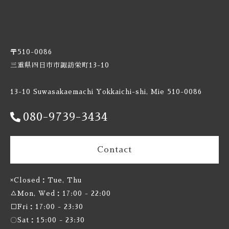
Burnt Mill / バーントミル
Carbon Brews / カーボンブリュース
〒510-0086
Casa Agria / カサ アグリア
三重県四日市市諏訪栄町13-10
Cellador Ales / セラドアエールズ
13-10 Suwasakaemachi Yokkaichi-shi, Mie 510-0086
080-9739-3434
Cloudwater / クラウドウォーター
Collective Arts / コレクティブアーツ
Contact
Commonwealth / コモンウェルス
×Closed：Tue, Thu
△Mon, Wed：17:00 - 22:00
Creature Comforts / クリーチャー コンフォーツ
□Fri：17:00 - 23:30
Crooked Stave / クルケッドステイブ
〇Sat：15:00 - 23:30