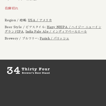
Boxcar / ボックスカー
New Zealand / ニュージーランド
在庫切れ
Brewheart / ブルーハート
Republic of Poland / ポーランド共和国
Region / 地域:
USA / アメリカ
BreWskey / ブリュースキー
Beer Style / ビアスタイル:
Hazy NEIPA / ヘイジー ニューイン
Scotland / スコットランド
グランドIPA
,
India Pale Ale / インディアペールエール
Brewery / ブルワリー:
Parish / パリッシュ
Brouwerij West / ブリュワリー ウェスト
Spain / スペイン
The Bruery / ブルーリー
Sweden / スウェーデン
Brulo / ブルーロ
USA / アメリカ
Burdock / バードック
Burning Beard / バーニングビアード
Burning Sky / バーニング スカイ