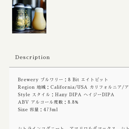
Bitter / 
Porter S
Belgian
Farmhou
Fruit Al
Description
Lambic 
Sour Ale
Brewery ブルワリー：8 Bit エイトビット
Wild Al
Region 地域：California/USA カリフォルニア
Rye Ale
Style スタイル：Hazy DIPA ヘイジーDIPA
ABV アルコール度数：8.8%
Herb Spi
Size 容量：473ml
Honey A
Radler /
シトラインコグニート、アマリロルポマックス、シ