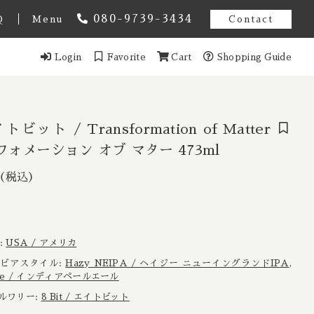
080-9739-3434
Q
Menu
Contact
Login
Favorite
Cart
Shopping Guide
オーストラリア
スト アメンドメント
ギー
イトビット / Transformation of Matter
ォメーション オブ マター 473ml
ンマーク
（税込）
スフォメーション オ
1,666円
（税込）
Estonia / エストニア共和国
域:
USA / アメリカ
ンス
e / ビアスタイル:
Hazy NEIPA / ヘイジー ニューイングランドIPA
,
e Ale / インディアペールエール
イツ
 ブルワリー:
8 Bit / エイトビット
ール
香港