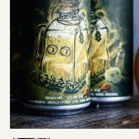
West Coa
ショ
並び順
Session 
Amber L
Kölsch /
Califor
Blonde 
Altbier /
Weizen 
Wheat A
Amber R
Brown A