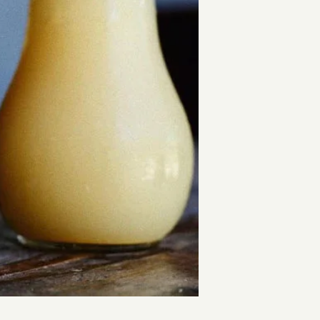
st IPA / ウェストコーストIPA
Beachwood / ビーチウッド
Ireland / ア
ッピングを続ける
カートを確認
IPA / セッションIPA
ビーイージーブルーイング/ Be Easy Brewing
Japan / 日本
ager / アンバーラガー
Behemoth / ベヒーモス
Republic of L
 ケルシュ
Belching Beaver / ベルチングビーバー
Netherlands 
nia Common / カリフォルニアコモン
Bellwoods / ベルウッズ
New Zealand
Golden Ale / ブロンドゴールデンエール
Boxcar / ボックスカー
Republic of 
 アルト
Brewheart / ブルーハート
Scotland / 
/ ヴァイツェン
BreWskey / ブリュースキー
Spain / スペイン
le / ウィートエール
Brouwerij West / ブリュワリー ウェスト
Sweden / ス
ed Ale / アンバー レッドエール
The Bruery / ブルーリー
USA / アメリカ
le / ブラウンエール
Brulo / ブルーロ