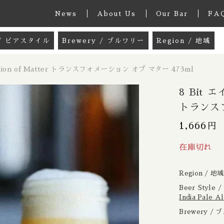
News
About Us
Our Bar
FA
e / ビアスタイル
Brewery / ブルワリー
Region / 地域
グッズ
33 Acres / 33エイカーズ
Australia / 
mation of Matter トランスフォメーション オブ マター 473ml
しました
k / ミックスパック
21st Amendment / トウェンティーファー
Belgium / ベル
8 Bit エ
 / ペールエール
8 Bit / エイトビット
Canada / カナダ
トランスフ
le Ale / インディアペールエール
8 Wired / 8ワイアード
Denmark / デ
1,666
円
子カテゴリ
 エイトビット / Transformation of Matter トラン
IPA / ヘイジー ニューイングランドIPA
Almanac / アルマナック
UK / イギリス
 473ml
在庫切れ
le / クリームエール
Apex / エイペックス
Republic of 
Region / 地
er / ペールラガー
Ārpus / アールプス
France / フラ
Beer Styl
その他
India Pal
/ ピルスナー
Ballast Point / バラストポイント
Germany / ド
Brewery /
在庫あり
セ
er / ダークラガー
Barebottle / ベアボトル
Hong Kong / 