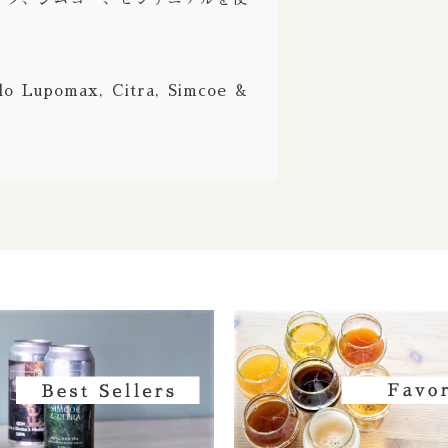
Ale / ストロングエール
Deciduous / ディシジュアス
ppelbock/ ボック ドッペルボック
Deep Creek / ディープクリーク
lo Lupomax, Citra, Simcoe &
Wine / バーレーワイン
Definitive / ディフィニティブ
グルート
De Garde / デガード
熟成
Denver / デンバー
 Aged / バレルエイジド
Dieu Du Ciel! / デュー デュ シエル！
 ブリュット
Donzoko / ドンゾコ
East Brother / イースト ブラザー
Electric Bicycle / エレクトリック バイシクル
Evil Twin / イーブルツイン
Faction / ファクション