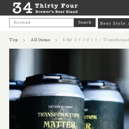
Search
Beer Styl
Goods / 
Top
All Items
8 Bit エイトビット / Transfor
カートに商品を追加
Mix Pac
Pale Ale
India Pa
親カテゴリ
8 Bit
Hazy NE
ブ マター
Cream A
数量
Pale Lag
価格帯
Pilsner 
～
Dark Lag