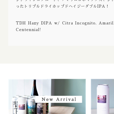
ったトリプルドライホップドヘイジーダブルIPA！
Strong 
Bock Do
TDH Hazy DIPA w/ Citra Incognito, Amaril
Barley 
Centennial!
Gruit / 
※Aged / 
※Barrel
※Brut /