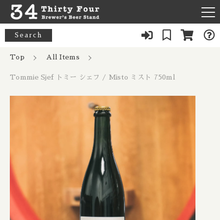
カートに商品を追加しました
キーワード検索
Search
News
Top
All Items
すべて
Tommie Sjef トミー シェフ / Misto ミスト 750ml
Tommie Sjef トミー シェフ / Misto
About Us
33 Acres / 33エイカーズ
ミスト 750ml
こだわり検索
Australia / オーストラリア
数量
Our Bar
21st Amendment / トウェンティーファースト アメンドメン
親カテゴリ
ト
Belgium / ベルギー
6,800円
（税込）
FAQ
8 Bit / エイトビット
Canada / カナダ
子カテゴリ
Menu
8 Wired / 8ワイアード
Denmark / デンマーク
ショッピングを続ける
080-9739-3434
価格帯
Almanac / アルマナック
UK / イギリス
～
×Closed：Tue, Thu