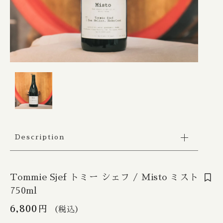
Apex / エイペックス
△Mon, Wed：17:00 - 22:00
カートを確認する
Republic of Estonia / エストニア共和国
□Fri：17:00 - 23:30
その他
〇Sat：15:00 - 23:30
Ārpus / アールプス
◎Sun：15:00 - 22:00
在庫あり
セール
France / フランス
Ballast Point / バラストポイント
Contact
並び順
Germany / ドイツ
Barebottle / ベアボトル
Hong Kong / 香港
Beachwood / ビーチウッド
Ireland / アイルランド
ビーイージーブルーイング/ Be Easy Brewing
Description
Japan / 日本
Behemoth / ベヒーモス
Republic of Latvia / ラトビア共和国
Tommie Sjef トミー シェフ / Misto ミスト
Belching Beaver / ベルチングビーバー
750ml
Netherlands / オランダ
Bellwoods / ベルウッズ
6,800
円
（税込）