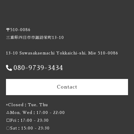
Burnt Mill / バーントミル
Carbon Brews / カーボンブリュース
〒510-0086
Casa Agria / カサ アグリア
三重県四日市市諏訪栄町13-10
Cellador Ales / セラドアエールズ
13-10 Suwasakaemachi Yokkaichi-shi, Mie 510-0086
080-9739-3434
Cloudwater / クラウドウォーター
Collective Arts / コレクティブアーツ
Contact
Commonwealth / コモンウェルス
×Closed：Tue, Thu
△Mon, Wed：17:00 - 22:00
Creature Comforts / クリーチャー コンフォーツ
□Fri：17:00 - 23:30
〇Sat：15:00 - 23:30
Crooked Stave / クルケッドステイブ