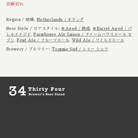
Boxcar / ボックスカー
在庫切れ
New Zealand / ニュージーランド
Brewheart / ブルーハート
Region / 地域:
Netherlands / オランダ
Republic of Poland / ポーランド共和国
Beer Style / ビアスタイル:
※Aged / 熟成
,
※Barrel Aged / バ
レルエイジド
,
Farmhouse Ale Saison / ファームハウスエール セ
BreWskey / ブリュースキー
Scotland / スコットランド
ゾン
,
Fruit Ale / フルーツエール
,
Wild Ale / ワイルドエール
Brewery / ブルワリー:
Tommie Sjef / トミー シェフ
Brouwerij West / ブリュワリー ウェスト
Spain / スペイン
The Bruery / ブルーリー
Sweden / スウェーデン
Brulo / ブルーロ
USA / アメリカ
Burdock / バードック
Burning Beard / バーニングビアード
Burning Sky / バーニング スカイ