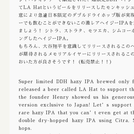
てLA Hatというビールをリリースしたモンキッ
Strong 
意により急遽日本限定のダブルドライホップ版が実
Bock Do
ーでも飲むことができないこの激レアヘイジーIPA
ましょう！ シトラ、ストラタ、モツエカ、シムコー
Barley 
ングしたヘイジーIPA。
Gruit / 
もちろん、大谷翔平を意識してリリースされるこのヘ
が期待されるメモリアルイヤーにリリースされるこ
※Aged / 
おいた方が良さそうです！（転売禁止！！）
※Barrel
※Brut /
Super limited DDH hazy IPA brewed only f
released a beer called LA Hat to support t
the founder Henry showed us his generou
version exclusive to Japan! Let’s support
rare hazy IPA that you can’t even get at 
double dry-hopped hazy IPA using Citra, 
hops.