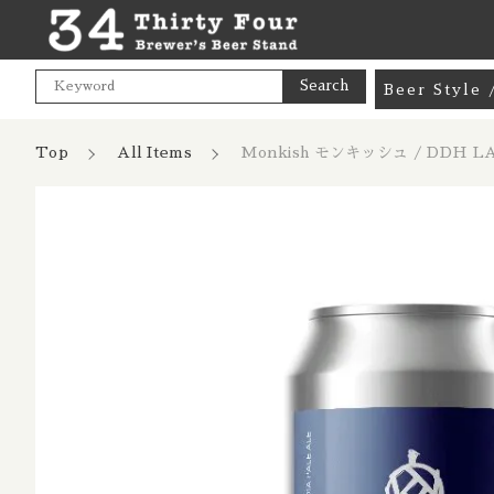
Search
Beer Styl
Goods / 
Top
All Items
Monkish モンキッシュ / DDH L
カートに商品を追加
Mix Pac
Pale Ale
India Pa
親カテゴリ
Hazy NE
Mon
Cream A
数量
Pale Lag
価格帯
Pilsner 
～
Dark Lag