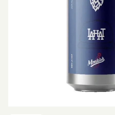
West Coa
並び順
Session 
ショ
Amber L
Kölsch /
Califor
Blonde 
Altbier /
Weizen 
Wheat A
Amber R
Brown A