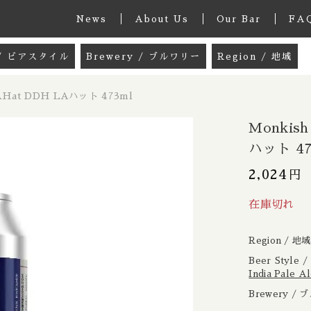
News
About Us
Our Bar
FA
e / ビアスタイル
Brewery / ブルワリー
Region / 地域
グッズ
33 Acres / 33エイカーズ
Australia / 
AHat DDH LAハット 473ml
しました
k / ミックスパック
21st Amendment / トウェンティーファー
Belgium / ベル
Monkis
 / ペールエール
8 Bit / エイトビット
Canada / カナダ
ハット 47
le Ale / インディアペールエール
8 Wired / 8ワイアード
Denmark / デ
2,024
円
子カテゴリ
IPA / ヘイジー ニューイングランドIPA
Almanac / アルマナック
UK / イギリス
kish モンキッシュ / DDH LAHat DDH LAハット 473
在庫切れ
le / クリームエール
Apex / エイペックス
Republic of 
Region / 地
er / ペールラガー
Ārpus / アールプス
France / フラ
Beer Styl
その他
India Pal
/ ピルスナー
Ballast Point / バラストポイント
Germany / ド
Brewery /
在庫あり
セ
er / ダークラガー
Barebottle / ベアボトル
Hong Kong / 