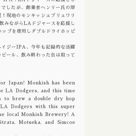
シュでしたが、創業者ヘンリー氏の厚
Ale / ストロングエール
Deciduous / ディシジュアス
現！現地のモンキッシュブリュワリ
ppelbock/ ボック ドッペルボック
Deep Creek / ディープクリーク
を飲みながらLAドジャースを応援し
ホップを使用しダブルドライホッピ
Wine / バーレーワイン
Definitive / ディフィニティブ
グルート
De Garde / デガード
イジーIPA、今年も記録的な活躍
のビール、飲み終わった缶は取って
熟成
Denver / デンバー
 Aged / バレルエイジド
Dieu Du Ciel! / デュー デュ シエル！
 ブリュット
Donzoko / ドンゾコ
or Japan! Monkish has been
he LA Dodgers, and this time
East Brother / イースト ブラザー
s to brew a double dry hop
Electric Bicycle / エレクトリック バイシクル
 LA Dodgers with this super
the local Monkish Brewery! A
Evil Twin / イーブルツイン
Strata, Motueka, and Simcoe
Faction / ファクション