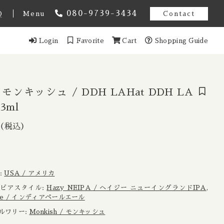
080-9739-3434
Q
Menu
Contact
Login
Favorite
Cart
Shopping Guide
オーストラリア
スト アメンドメント
ギー
h モンキッシュ / DDH LAHat DDH LA
3ml
ンマーク
（税込）
ml
2,024円
（税込）
Estonia / エストニア共和国
域:
USA / アメリカ
ンス
e / ビアスタイル:
Hazy NEIPA / ヘイジー ニューイングランドIPA
,
e Ale / インディアペールエール
イツ
 ブルワリー:
Monkish / モンキッシュ
ール
香港