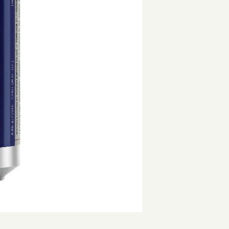
st IPA / ウェストコーストIPA
Beachwood / ビーチウッド
Ireland / ア
IPA / セッションIPA
ビーイージーブルーイング/ Be Easy Brewing
Japan / 日本
ッピングを続ける
カートを確認
ager / アンバーラガー
Behemoth / ベヒーモス
Republic of L
 ケルシュ
Belching Beaver / ベルチングビーバー
Netherlands 
nia Common / カリフォルニアコモン
Bellwoods / ベルウッズ
New Zealand
Golden Ale / ブロンドゴールデンエール
Boxcar / ボックスカー
Republic of 
 アルト
Brewheart / ブルーハート
Scotland / 
/ ヴァイツェン
BreWskey / ブリュースキー
Spain / スペイン
le / ウィートエール
Brouwerij West / ブリュワリー ウェスト
Sweden / ス
ed Ale / アンバー レッドエール
The Bruery / ブルーリー
USA / アメリカ
le / ブラウンエール
Brulo / ブルーロ