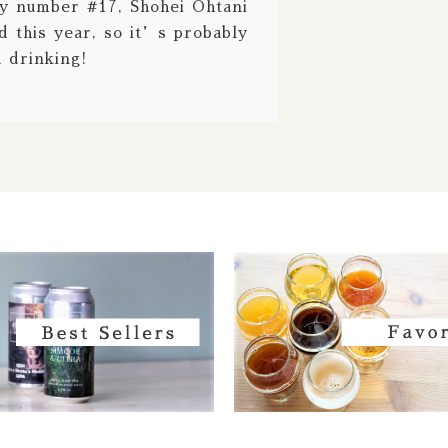
ey number #17, Shohei Ohtani
Fair State / フェアステイト
d this year, so it’s probably
Fast Fashion / ファストファッション
 drinking!
Fieldwork / フィールドワーク
Fifty fifty / フィフティフィフティ
Firestone Walker / ファイアーストーンウ
Founders / ファウンダース
Fuerst Wiacek / フルスト ウィアチェク
Funk Estate / ファンクエステイト
Garage / ガラージ
Harland / ハーランド
Heretic / ヘレティック
Hidden Springs / ヒドゥンスプリングス