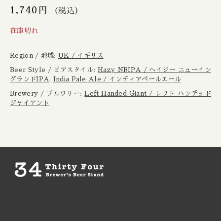
Boxcar / ボックスカー
New Zealand / ニュージーランド
1,740
円
（税込）
在庫切れ
Brewheart / ブルーハート
Republic of Poland / ポーランド共和国
Region / 地域:
UK / イギリス
BreWskey / ブリュースキー
Scotland / スコットランド
Beer Style / ビアスタイル:
Hazy NEIPA / ヘイジー ニューイン
グランドIPA
,
India Pale Ale / インディアペールエール
Brouwerij West / ブリュワリー ウェスト
Spain / スペイン
Brewery / ブルワリー:
Left Handed Giant / レフト ハンデッド
ジャイアント
The Bruery / ブルーリー
Sweden / スウェーデン
Brulo / ブルーロ
USA / アメリカ
Burdock / バードック
Burning Beard / バーニングビアード
Burning Sky / バーニング スカイ