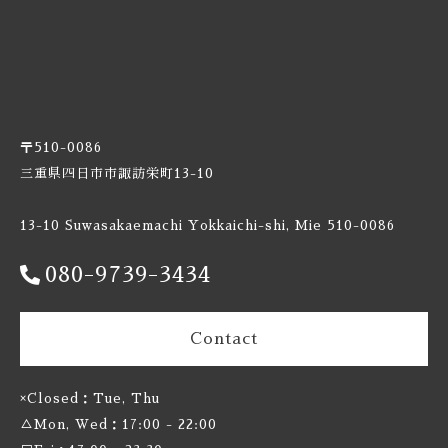
Burnt Mill / バーントミル
Carbon Brews / カーボンブリュース
Casa Agria / カサ アグリア
〒510-0086
三重県四日市市諏訪栄町13-10
Cellador Ales / セラドアエールズ
13-10 Suwasakaemachi Yokkaichi-shi, Mie 510-0086
Cloudwater / クラウドウォーター
080-9739-3434
Collective Arts / コレクティブアーツ
Commonwealth / コモンウェルス
Contact
Creature Comforts / クリーチャー コンフォーツ
×Closed：Tue, Thu
△Mon, Wed：17:00 - 22:00
Crooked Stave / クルケッドステイブ