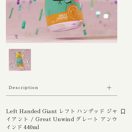
Apex / エイペックス
△Mon, Wed：17:00 - 22:00
カートを確認する
Republic of Estonia / エストニア共和国
□Fri：17:00 - 23:30
その他
〇Sat：15:00 - 23:30
Ārpus / アールプス
◎Sun：15:00 - 22:00
在庫あり
セール
France / フランス
Ballast Point / バラストポイント
Contact
並び順
Germany / ドイツ
Barebottle / ベアボトル
Hong Kong / 香港
Beachwood / ビーチウッド
Ireland / アイルランド
ビーイージーブルーイング/ Be Easy Brewing
Description
Japan / 日本
Behemoth / ベヒーモス
Republic of Latvia / ラトビア共和国
Belching Beaver / ベルチングビーバー
Left Handed Giant レフト ハンデッド ジャ
イアント / Great Unwind グレート アンウ
Netherlands / オランダ
Bellwoods / ベルウッズ
インド 440ml