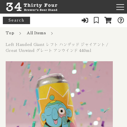
カートに商品を追加しました
キーワード検索
Search
News
Top
All Items
すべて
Left Handed Giant レフト ハンデッド
Left Handed Giant レフト ハンデッド ジャイアント /
About Us
ジャイアント / Great Unwind グレー
33 Acres / 33エイカーズ
Great Unwind グレート アンウインド 440ml
こだわり検索
ト アンウインド 440ml
Australia / オーストラリア
Our Bar
数量
21st Amendment / トウェンティーファースト アメンドメン
親カテゴリ
ト
Belgium / ベルギー
1,740円
（税込）
FAQ
8 Bit / エイトビット
Canada / カナダ
子カテゴリ
Menu
8 Wired / 8ワイアード
Denmark / デンマーク
ショッピングを続ける
080-9739-3434
価格帯
Almanac / アルマナック
UK / イギリス
～
×Closed：Tue, Thu