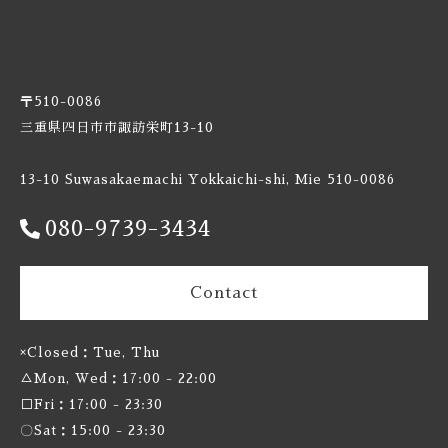
Burnt Mill / バーントミル
Carbon Brews / カーボンブリュース
〒510-0086
Casa Agria / カサ アグリア
三重県四日市市諏訪栄町13-10
Cellador Ales / セラドアエールズ
13-10 Suwasakaemachi Yokkaichi-shi, Mie 510-0086
080-9739-3434
Cloudwater / クラウドウォーター
Collective Arts / コレクティブアーツ
Contact
Commonwealth / コモンウェルス
×Closed：Tue, Thu
△Mon, Wed：17:00 - 22:00
Creature Comforts / クリーチャー コンフォーツ
□Fri：17:00 - 23:30
Crooked Stave / クルケッドステイブ
〇Sat：15:00 - 23:30