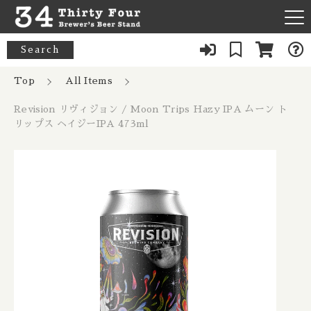
カートに商品を追加しました
キーワード検索
Search
News
Top
All Items
すべて
Revision リヴィジョン / Moon Trips
Revision リヴィジョン / Moon Trips Hazy IPA ムーン ト
About Us
Hazy IPA ムーン トリップス ヘイジー
33 Acres / 33エイカーズ
リップス ヘイジーIPA 473ml
こだわり検索
IPA 473ml
Australia / オーストラリア
Our Bar
数量
21st Amendment / トウェンティーファースト アメンドメン
親カテゴリ
ト
Belgium / ベルギー
1,280円
（税込）
FAQ
8 Bit / エイトビット
Canada / カナダ
子カテゴリ
Menu
8 Wired / 8ワイアード
Denmark / デンマーク
ショッピングを続ける
080-9739-3434
価格帯
Almanac / アルマナック
UK / イギリス
～
×Closed：Tue, Thu