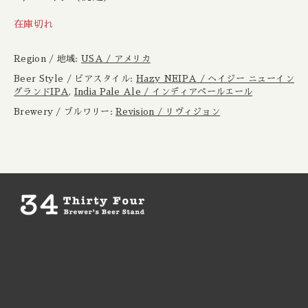
Boxcar / ボックスカー
New Zealand / ニュージーランド
在庫切れ
Brewheart / ブルーハート
Republic of Poland / ポーランド共和国
Region / 地域:
USA / アメリカ
BreWskey / ブリュースキー
Beer Style / ビアスタイル:
Hazy NEIPA / ヘイジー ニューイン
Scotland / スコットランド
グランドIPA
,
India Pale Ale / インディアペールエール
Brewery / ブルワリー:
Revision / リヴィジョン
Brouwerij West / ブリュワリー ウェスト
Spain / スペイン
The Bruery / ブルーリー
Sweden / スウェーデン
Brulo / ブルーロ
USA / アメリカ
Burdock / バードック
Burning Beard / バーニングビアード
Burning Sky / バーニング スカイ