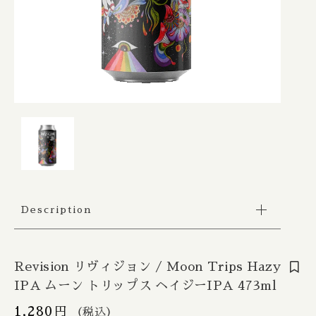
Apex / エイペックス
△Mon, Wed：17:00 - 22:00
カートを確認する
Republic of Estonia / エストニア共和国
□Fri：17:00 - 23:30
その他
〇Sat：15:00 - 23:30
Ārpus / アールプス
◎Sun：15:00 - 22:00
在庫あり
セール
France / フランス
Ballast Point / バラストポイント
Contact
並び順
Germany / ドイツ
Barebottle / ベアボトル
Hong Kong / 香港
Beachwood / ビーチウッド
Ireland / アイルランド
ビーイージーブルーイング/ Be Easy Brewing
Description
Japan / 日本
Behemoth / ベヒーモス
Republic of Latvia / ラトビア共和国
Belching Beaver / ベルチングビーバー
Revision リヴィジョン / Moon Trips Hazy
IPA ムーン トリップス ヘイジーIPA 473ml
Netherlands / オランダ
Bellwoods / ベルウッズ
1,280
円
（税込）