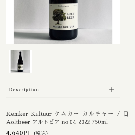
Apex / エイペックス
△Mon, Wed：17:00 - 22:00
カートを確認する
Republic of Estonia / エストニア共和国
□Fri：17:00 - 23:30
その他
〇Sat：15:00 - 23:30
Ārpus / アールプス
◎Sun：15:00 - 22:00
在庫あり
セール
France / フランス
Ballast Point / バラストポイント
Contact
並び順
Germany / ドイツ
Barebottle / ベアボトル
Hong Kong / 香港
Beachwood / ビーチウッド
Ireland / アイルランド
ビーイージーブルーイング/ Be Easy Brewing
Description
Japan / 日本
Behemoth / ベヒーモス
Republic of Latvia / ラトビア共和国
Belching Beaver / ベルチングビーバー
Kemker Kultuur ケムカー カルチャー /
Aoltbeer アルトビア no.04-2022 750ml
Netherlands / オランダ
Bellwoods / ベルウッズ
4,640
円
（税込）