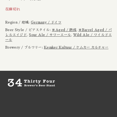
Boxcar / ボックスカー
New Zealand / ニュージーランド
在庫切れ
Brewheart / ブルーハート
Republic of Poland / ポーランド共和国
Region / 地域:
Germany / ドイツ
BreWskey / ブリュースキー
Beer Style / ビアスタイル:
※Aged / 熟成
,
※Barrel Aged / バ
Scotland / スコットランド
レルエイジド
,
Sour Ale / サワーエール
,
Wild Ale / ワイルドエ
ール
Brouwerij West / ブリュワリー ウェスト
Spain / スペイン
Brewery / ブルワリー:
Kemker Kultuur / ケムカー カルチャー
The Bruery / ブルーリー
Sweden / スウェーデン
Brulo / ブルーロ
USA / アメリカ
Burdock / バードック
Burning Beard / バーニングビアード
Burning Sky / バーニング スカイ