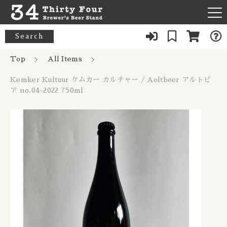
カートに商品を追加しました
キーワード検索
Search
News
Top
All Items
すべて
Kemker Kultuur ケムカー カルチャー
Kemker Kultuur ケムカー カルチャー / Aoltbeer アルトビ
About Us
/ Aoltbeer アルトビア no.04-2022
33 Acres / 33エイカーズ
ア no.04-2022 750ml
こだわり検索
750ml
Australia / オーストラリア
Our Bar
数量
21st Amendment / トウェンティーファースト アメンドメン
親カテゴリ
ト
Belgium / ベルギー
4,640円
（税込）
FAQ
8 Bit / エイトビット
Canada / カナダ
子カテゴリ
Menu
8 Wired / 8ワイアード
Denmark / デンマーク
ショッピングを続ける
080-9739-3434
価格帯
Almanac / アルマナック
UK / イギリス
～
×Closed：Tue, Thu