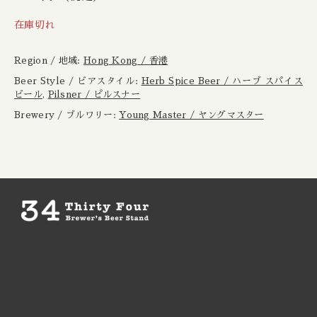
Boxcar / ボックスカー
New Zealand / ニュージーランド
在庫切れ
Brewheart / ブルーハート
Republic of Poland / ポーランド共和国
Region / 地域:
Hong Kong / 香港
BreWskey / ブリュースキー
Beer Style / ビアスタイル:
Herb Spice Beer / ハーブ スパイス
Scotland / スコットランド
ビール
,
Pilsner / ピルスナー
Brewery / ブルワリー:
Young Master / ヤングマスター
Brouwerij West / ブリュワリー ウェスト
Spain / スペイン
The Bruery / ブルーリー
Sweden / スウェーデン
Brulo / ブルーロ
USA / アメリカ
Burdock / バードック
Burning Beard / バーニングビアード
Burning Sky / バーニング スカイ