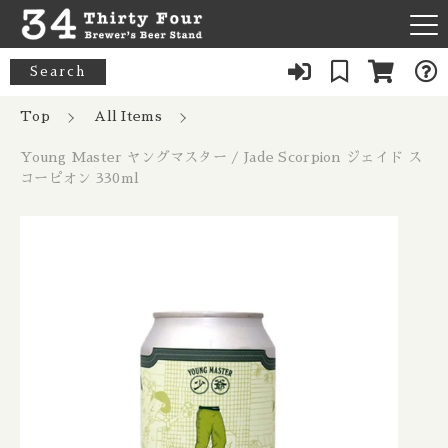
カートに商品を追加しました
キーワード検索
Search
News
Top
All Items
すべて
Young Master ヤングマスター / Jade
Young Master ヤングマスター / Jade Scorpion ジェイド ス
About Us
Scorpion ジェイド スコーピオン
33 Acres / 33エイカーズ
コーピオン 330ml
こだわり検索
330ml
Australia / オーストラリア
Our Bar
数量
21st Amendment / トウェンティーファースト アメンドメン
親カテゴリ
ト
Belgium / ベルギー
676円
（税込）
FAQ
8 Bit / エイトビット
Canada / カナダ
子カテゴリ
Menu
8 Wired / 8ワイアード
Denmark / デンマーク
ショッピングを続ける
080-9739-3434
価格帯
Almanac / アルマナック
UK / イギリス
～
×Closed：Tue, Thu