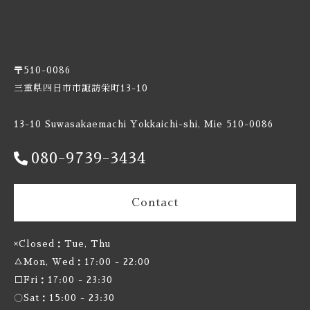
Burnt Mill / バーントミル
Carbon Brews / カーボンブリュース
〒510-0086
Casa Agria / カサ アグリア
三重県四日市市諏訪栄町13-10
Cellador Ales / セラドアエールズ
13-10 Suwasakaemachi Yokkaichi-shi, Mie 510-0086
080-9739-3434
Cloudwater / クラウドウォーター
Collective Arts / コレクティブアーツ
Contact
Commonwealth / コモンウェルス
×Closed：Tue, Thu
△Mon, Wed：17:00 - 22:00
Creature Comforts / クリーチャー コンフォーツ
□Fri：17:00 - 23:30
Crooked Stave / クルケッドステイブ
〇Sat：15:00 - 23:30