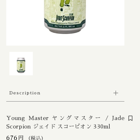
Apex / エイペックス
△Mon, Wed：17:00 - 22:00
カートを確認する
Republic of Estonia / エストニア共和国
□Fri：17:00 - 23:30
その他
〇Sat：15:00 - 23:30
Ārpus / アールプス
◎Sun：15:00 - 22:00
在庫あり
セール
France / フランス
Ballast Point / バラストポイント
Contact
並び順
Germany / ドイツ
Barebottle / ベアボトル
Hong Kong / 香港
Beachwood / ビーチウッド
Ireland / アイルランド
ビーイージーブルーイング/ Be Easy Brewing
Description
Japan / 日本
Behemoth / ベヒーモス
Republic of Latvia / ラトビア共和国
Belching Beaver / ベルチングビーバー
Young Master ヤングマスター / Jade
Scorpion ジェイド スコーピオン 330ml
Netherlands / オランダ
Bellwoods / ベルウッズ
676
円
（税込）