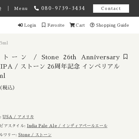
080-9739-3434
Q
Menu
Contact
Login
Favorite
Cart
Shopping Guide
オーストラリア
5ml
スト アメンドメント
ギー
ストーン / Stone 26th Anniversary
al IPA / ストーン 26周年記念 インペリアル
ml
ンマーク
/ ストーン 26周年
（税込）
1,100円
（税込）
Estonia / エストニア共和国
ンス
域:
USA / アメリカ
イツ
 / ビアスタイル:
India Pale Ale / インディアペールエール
 ブルワリー:
Stone / ストーン
ール
香港