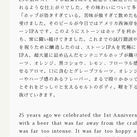
れるような仕上がりでした。その味わいについて多
Strong 
「ホップが効きすぎている。苦味が強すぎて飲めた
Bock Do
受けました。そのビールが今日ではアメリカ西海岸
ーンIPAです。このようにストーンはホップを利
Barley 
ち、常に闘い続けてきました。これまでの試行錯誤や
Gruit / 
を祝うために醸造したのは、ストーンIPAを究極
IPA。超大量に詰め込んだセンテニアルホップが織
※Aged / 
ーツ、オレンジ、黒コショウ、レモン、フローラル
※Barrel
せるアロマ。口に含むとグレープフルーツ、オレン
ーやハーブ感のあるフレーバー。まるで殴りかかっ
※Brut /
とそれをどっしりと支えるモルトのボディ。喉を下
抜けていきます。
25 years ago we celebrated the 1st Annivers
with a beer that was far away from the craf
was far too intense. It was far too hoppy a