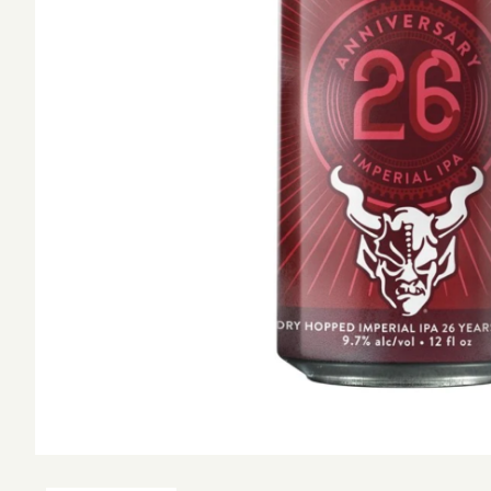
ショ
West Coa
並び順
Session 
Amber L
Kölsch /
Califor
Blonde 
Altbier /
Weizen 
Wheat A
Amber R
Brown A