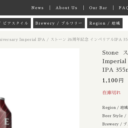
News
About Us
Our Bar
FA
e / ビアスタイル
Brewery / ブルワリー
Region / 地域
グッズ
33 Acres / 33エイカーズ
Australia / 
nniversary Imperial IPA / ストーン 26周年記念 インペリアルIPA 35
しました
k / ミックスパック
21st Amendment / トウェンティーファー
Belgium / ベル
Stone 
 / ペールエール
8 Bit / エイトビット
Canada / カナダ
Imperi
IPA 355
le Ale / インディアペールエール
8 Wired / 8ワイアード
Denmark / デ
トーン / Stone 26th Anniversary Imperial IPA 
子カテゴリ
1,100
円
リアルIPA 355ml
IPA / ヘイジー ニューイングランドIPA
Almanac / アルマナック
UK / イギリス
le / クリームエール
Apex / エイペックス
Republic of 
在庫切れ
er / ペールラガー
Ārpus / アールプス
France / フラ
Region / 地
その他
/ ピルスナー
Ballast Point / バラストポイント
Germany / ド
Beer Style
Brewery /
在庫あり
セ
er / ダークラガー
Barebottle / ベアボトル
Hong Kong / 