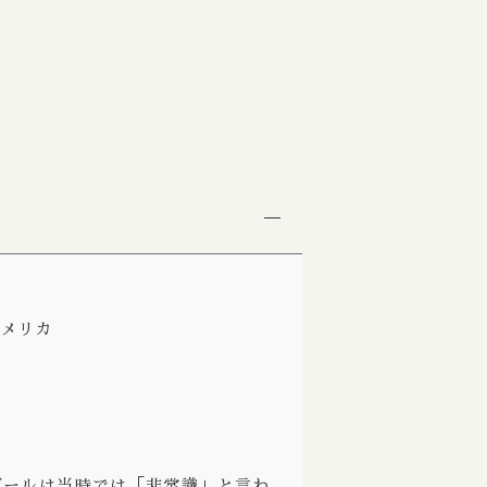
ビター
Burdock / バードック
tout Dark / ポーター スタウト ダーク
Burning Beard / バーニングビアード
 Blond Golden / ベルジャンブロンド ゴールデン
Burning Sky / バーニング スカイ
se Ale Saison / ファームハウスエール セゾン
Burnt Mill / バーントミル
e / フルーツエール
Carbon Brews / カーボンブリュース
/ ランビック
Casa Agria / カサ アグリア
 / サワーエール
Cellador Ales / セラドアエールズ
e / ワイルドエール
Cloudwater / クラウドウォーター
/アメリカ
 / ライエール
Collective Arts / コレクティブアーツ
ce Beer / ハーブ スパイスビール
Commonwealth / コモンウェルス
le / ハニーエール
Creature Comforts / クリーチャー コンフォ
 ラドラー
Crooked Stave / クルケッドステイブ
ビールは当時では「非常識」と言わ