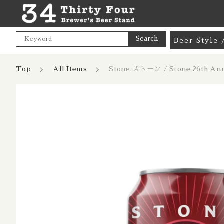
Search
Beer Styl
Goods / 
Top
All Items
Stone ストーン / Stone 26th A
カートに商品を追加
Mix Pac
Pale Ale
India Pa
Stone ス
親カテゴリ
記念 インペ
Hazy NE
数量
Cream A
Pale Lag
価格帯
Pilsner 
～
Dark Lag