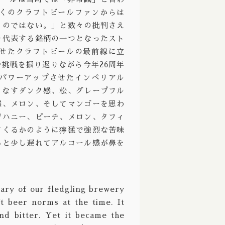
くのクラフトビールファンからは
Ale / ストロングエール
Deciduous / ディシジュアス
ものではない。」と数々の批判さえ
ppelbock/ ボック ドッペルボック
Deep Creek / ディープクリーク
を代表する銘柄の一つとなったスト
かせたクラフトビールの最前線に立
Wine / バーレーワイン
Definitive / ディフィニティブ
挑戦を振り返りながら今年26周年
グルート
De Garde / デガード
にパワーアップさせたインペリアル
りなすダンク感、松、グレープフル
熟成
Denver / デンバー
感、メロン、そしてマンゴーを思わ
 Aged / バレルエイジド
Dieu Du Ciel! / デュー デュ シエル！
ジハニー、ピーチ、メロン、タフィ
てくるかのように獰猛で強烈な苦味
 ブリュット
Donzoko / ドンゾコ
ると少し遅れてアルコール感が鼻を
East Brother / イースト ブラザー
Electric Bicycle / エレクトリック バイシクル
ary of our fledgling brewery
Evil Twin / イーブルツイン
t beer norms at the time. It
Faction / ファクション
nd bitter. Yet it became the