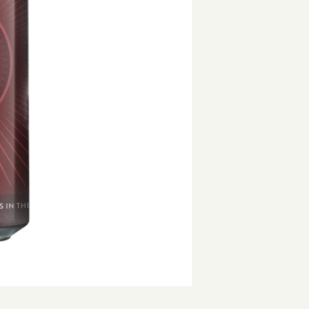
ッピングを続ける
カートを確認
st IPA / ウェストコーストIPA
Beachwood / ビーチウッド
Ireland / ア
IPA / セッションIPA
ビーイージーブルーイング/ Be Easy Brewing
Japan / 日本
ager / アンバーラガー
Behemoth / ベヒーモス
Republic of L
 ケルシュ
Belching Beaver / ベルチングビーバー
Netherlands 
nia Common / カリフォルニアコモン
Bellwoods / ベルウッズ
New Zealand
Golden Ale / ブロンドゴールデンエール
Boxcar / ボックスカー
Republic of 
 アルト
Brewheart / ブルーハート
Scotland / 
/ ヴァイツェン
BreWskey / ブリュースキー
Spain / スペイン
le / ウィートエール
Brouwerij West / ブリュワリー ウェスト
Sweden / ス
ed Ale / アンバー レッドエール
The Bruery / ブルーリー
USA / アメリカ
le / ブラウンエール
Brulo / ブルーロ