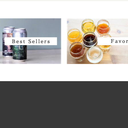
Holy Mountain / ホーリーマウンテン
The Hop Concept / ホップコンセプト
Hop Nation / ホップネーション
Hoppin' Frog / ホッピンフロッグ
Indeed / インディード
Interboro / インターボロ
Jester King / ジェスターキング
Karl Strauss / カール ストラウス
Kemker Kultuur / ケムカー カルチャー
Knee Deep / ニーディープ
Laga Biere / ラガビエール