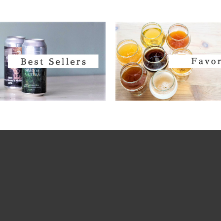
Fair State / フェアステイト
Fast Fashion / ファストファッション
Fieldwork / フィールドワーク
Fifty fifty / フィフティフィフティ
Firestone Walker / ファイアーストーンウ
Founders / ファウンダース
Fuerst Wiacek / フルスト ウィアチェク
Funk Estate / ファンクエステイト
Garage / ガラージ
Harland / ハーランド
Heretic / ヘレティック
Hidden Springs / ヒドゥンスプリングス