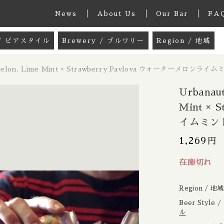
News
About Us
Our Bar
FA
e / ビアスタイル
Brewery / ブルワリー
Region / 地域
グッズ
33 Acres / 33エイカーズ
Australia / 
melon, Lime Mint × Strawberry Pavlova ウォーターメロンラ
しました
k / ミックスパック
21st Amendment / トウェンティーファー
Belgium / ベル
Urbana
 / ペールエール
8 Bit / エイトビット
Canada / カナダ
Mint ×
ーバノート / Watermelon, Lime Mint × Strawberry
イムミント
le Ale / インディアペールエール
8 Wired / 8ワイアード
Denmark / デ
子カテゴリ
イムミント × ストロベリーパブロバ 250ml x 2
1,269
円
IPA / ヘイジー ニューイングランドIPA
Almanac / アルマナック
UK / イギリス
le / クリームエール
Apex / エイペックス
Republic of 
在庫切れ
er / ペールラガー
Ārpus / アールプス
France / フラ
Region / 地
その他
/ ピルスナー
Ballast Point / バラストポイント
Germany / ド
Beer Style
ル
在庫あり
セ
er / ダークラガー
Barebottle / ベアボトル
Hong Kong / 
ッピングを続ける
カートを確認