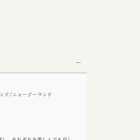
ビター
Burdock / バードック
tout Dark / ポーター スタウト ダーク
Burning Beard / バーニングビアード
 Blond Golden / ベルジャンブロンド ゴールデン
Burning Sky / バーニング スカイ
se Ale Saison / ファームハウスエール セゾン
Burnt Mill / バーントミル
e / フルーツエール
Carbon Brews / カーボンブリュース
/ ランビック
Casa Agria / カサ アグリア
 / サワーエール
Cellador Ales / セラドアエールズ
e / ワイルドエール
Cloudwater / クラウドウォーター
ークランド/ニュージーランド
 / ライエール
Collective Arts / コレクティブアーツ
ce Beer / ハーブ スパイスビール
Commonwealth / コモンウェルス
le / ハニーエール
Creature Comforts / クリーチャー コンフォ
 ラドラー
Crooked Stave / クルケッドステイブ
り離し、それぞれを楽しんでも良し、