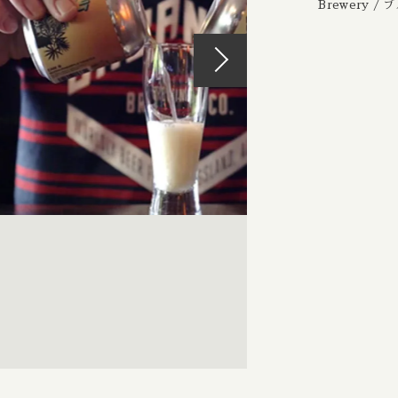
Brewery /
st IPA / ウェストコーストIPA
Beachwood / ビーチウッド
Ireland / ア
IPA / セッションIPA
ビーイージーブルーイング/ Be Easy Brewing
Japan / 日本
ager / アンバーラガー
Behemoth / ベヒーモス
Republic of L
 ケルシュ
Belching Beaver / ベルチングビーバー
Netherlands 
nia Common / カリフォルニアコモン
Bellwoods / ベルウッズ
New Zealand
Golden Ale / ブロンドゴールデンエール
Boxcar / ボックスカー
Republic of 
 アルト
Brewheart / ブルーハート
Scotland / 
/ ヴァイツェン
BreWskey / ブリュースキー
Spain / スペイン
le / ウィートエール
Brouwerij West / ブリュワリー ウェスト
Sweden / ス
ed Ale / アンバー レッドエール
The Bruery / ブルーリー
USA / アメリカ
le / ブラウンエール
Brulo / ブルーロ