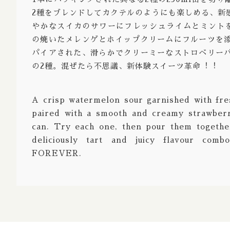
2種をブレンドしてカクテルのようにも楽しめる、新
Strong 
やかなスイカのサワーにフレッシュライムとミント
Bock Do
の焼いたメレンゲとホイップクリームにフルーツを
パイアされた、滑らかでクリーミーなストロベリー
Barley 
の2種。混ぜたら不思議、新体験スイーツ⾰命︕︕
Gruit / 
※Aged / 
A crisp watermelon sour garnished with fre
paired with a smooth and creamy strawberr
※Barrel
can. Try each one, then pour them togethe
※Brut /
deliciously tart and juicy flavour com
FOREVER.