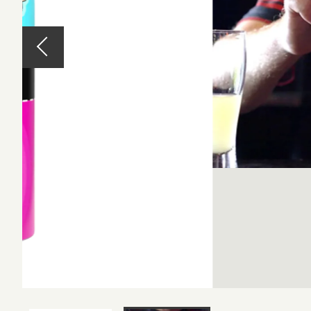
West Coa
並び順
Session 
Amber L
Kölsch /
Califor
Blonde 
Altbier /
Weizen 
Wheat A
Amber R
Brown A