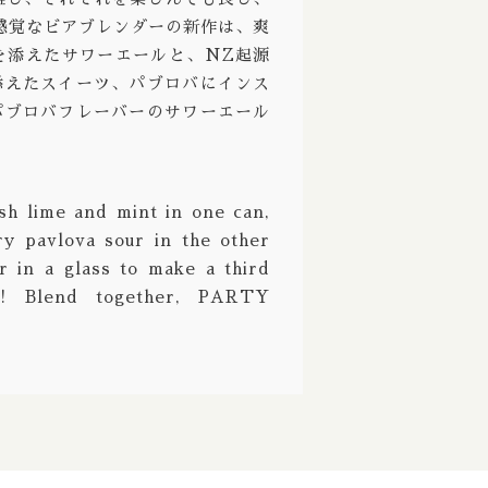
感覚なビアブレンダーの新作は、爽
Ale / ストロングエール
Deciduous / ディシジュアス
を添えたサワーエールと、NZ起源
ppelbock/ ボック ドッペルボック
Deep Creek / ディープクリーク
添えたスイーツ、パブロバにインス
パブロバフレーバーのサワーエール
Wine / バーレーワイン
Definitive / ディフィニティブ
グルート
De Garde / デガード
熟成
Denver / デンバー
sh lime and mint in one can,
y pavlova sour in the other
 Aged / バレルエイジド
Dieu Du Ciel! / デュー デュ シエル！
r in a glass to make a third
 ブリュット
Donzoko / ドンゾコ
bo! Blend together, PARTY
East Brother / イースト ブラザー
Electric Bicycle / エレクトリック バイシクル
Evil Twin / イーブルツイン
Faction / ファクション