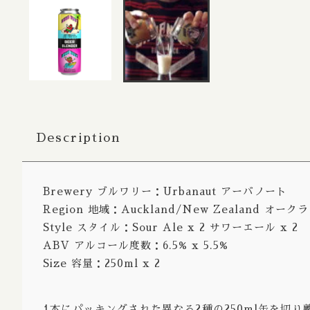
Bitter / 
Porter S
Belgian
Farmhou
Fruit Al
Description
Lambic 
Sour Ale
Brewery ブルワリー：Urbanaut アーバノート
Wild Al
Region 地域：Auckland/New Zealand オ
Rye Ale
Style スタイル：Sour Ale x 2 サワーエール x 2
ABV アルコール度数：6.5% x 5.5%
Herb Spi
Size 容量：250ml x 2
Honey A
Radler /
1本にパッキングされた異なる2種の250ml缶を切