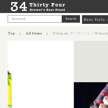
Search
Beer Styl
Goods / 
Top
All Items
Urbanaut アーバノート / Water
カートに商品を追加
Mix Pac
Pale Ale
Urbanaut ア
India Pa
親カテゴリ
ーターメロンラ
Hazy NE
数量
Cream A
Pale Lag
価格帯
Pilsner 
～
Dark Lag
ショ