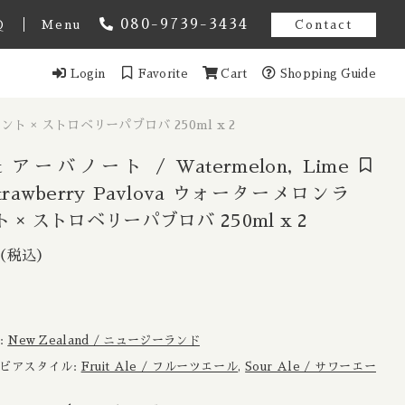
080-9739-3434
Q
Menu
Contact
Login
Favorite
Cart
Shopping Guide
オーストラリア
イムミント × ストロベリーパブロバ 250ml x 2
スト アメンドメント
ギー
ut アーバノート / Watermelon, Lime
 Strawberry Pavlova ウォーターメロンラ
 Pavlova ウォ
 × ストロベリーパブロバ 250ml x 2
ンマーク
1,269円
（税込）
（税込）
Estonia / エストニア共和国
ンス
域:
New Zealand / ニュージーランド
イツ
 / ビアスタイル:
Fruit Ale / フルーツエール
,
Sour Ale / サワーエー
ール
香港
する