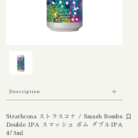
Apex / エイペックス
△Mon, Wed：17:00 - 22:00
カートを確認する
Republic of Estonia / エストニア共和国
□Fri：17:00 - 23:30
その他
〇Sat：15:00 - 23:30
Ārpus / アールプス
◎Sun：15:00 - 22:00
在庫あり
セール
France / フランス
Ballast Point / バラストポイント
Contact
並び順
Germany / ドイツ
Barebottle / ベアボトル
Hong Kong / 香港
Beachwood / ビーチウッド
Ireland / アイルランド
ビーイージーブルーイング/ Be Easy Brewing
Description
Japan / 日本
Behemoth / ベヒーモス
Republic of Latvia / ラトビア共和国
Belching Beaver / ベルチングビーバー
Strathcona ストラスコナ / Smash Bombs
Double IPA スマッシュ ボム ダブルIPA
Netherlands / オランダ
Bellwoods / ベルウッズ
473ml