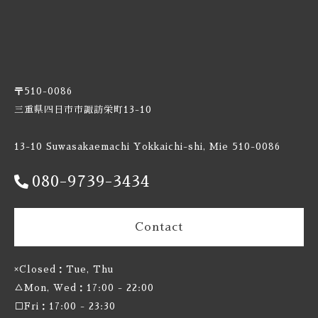
Burnt Mill / バーントミル
Carbon Brews / カーボンブリュース
Casa Agria / カサ アグリア
〒510-0086
三重県四日市市諏訪栄町13-10
Cellador Ales / セラドアエールズ
13-10 Suwasakaemachi Yokkaichi-shi, Mie 510-0086
Cloudwater / クラウドウォーター
080-9739-3434
Collective Arts / コレクティブアーツ
Contact
Commonwealth / コモンウェルス
Creature Comforts / クリーチャー コンフォーツ
×Closed：Tue, Thu
△Mon, Wed：17:00 - 22:00
Crooked Stave / クルケッドステイブ
□Fri：17:00 - 23:30