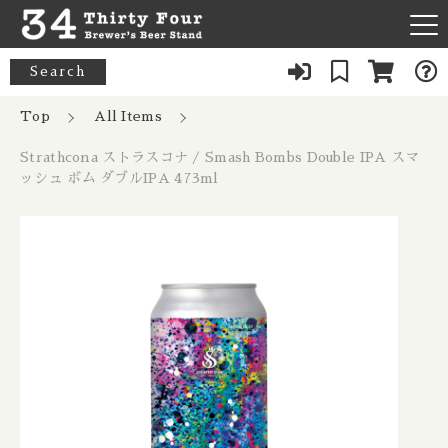
カートに商品を追加しました
キーワード検索
Search
News
Top
All Items
すべて
Strathcona ストラスコナ / Smash
Strathcona ストラスコナ / Smash Bombs Double IPA スマ
About Us
Bombs Double IPA スマッシュ ボム
33 Acres / 33エイカーズ
ッシュ ボム ダブルIPA 473ml
こだわり検索
ダブルIPA 473ml
Australia / オーストラリア
Our Bar
数量
21st Amendment / トウェンティーファースト アメンドメン
親カテゴリ
ト
Belgium / ベルギー
1,189円
（税込）
FAQ
8 Bit / エイトビット
Canada / カナダ
子カテゴリ
Menu
8 Wired / 8ワイアード
Denmark / デンマーク
ショッピングを続ける
080-9739-3434
価格帯
Almanac / アルマナック
UK / イギリス
～
×Closed：Tue, Thu