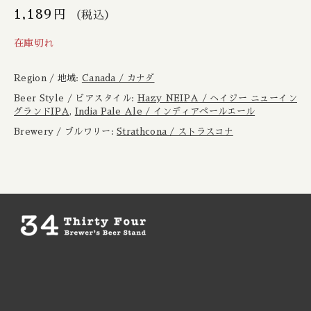
Boxcar / ボックスカー
New Zealand / ニュージーランド
1,189
円
（税込）
在庫切れ
Brewheart / ブルーハート
Republic of Poland / ポーランド共和国
Region / 地域:
Canada / カナダ
BreWskey / ブリュースキー
Scotland / スコットランド
Beer Style / ビアスタイル:
Hazy NEIPA / ヘイジー ニューイン
グランドIPA
,
India Pale Ale / インディアペールエール
Brouwerij West / ブリュワリー ウェスト
Spain / スペイン
Brewery / ブルワリー:
Strathcona / ストラスコナ
The Bruery / ブルーリー
Sweden / スウェーデン
Brulo / ブルーロ
USA / アメリカ
Burdock / バードック
Burning Beard / バーニングビアード
Burning Sky / バーニング スカイ