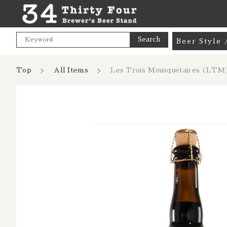
Search
Beer Styl
Goods / 
Top
All Items
Les Trois Mousquetaires 
カートに商品を追加
Mix Pac
Pale Ale
India Pa
Les Troi
親カテゴリ
Baltiqu
Hazy NE
数量
Cream A
Pale Lag
価格帯
Pilsner 
～
Dark Lag