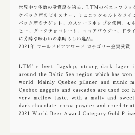
世界中で多数の受賞歴を誇る、LTMのベストフラッ
Strong 
ケベック産のピルスナー、ミュニックモルトをメイン
Bock Do
ベック産のナゲット、カスケードホップを使⽤。モ
ヒー、ダークチョコレート、ココアパウダー、ドラ
Barley 
に芳醇な味わいの素晴らしい逸品。
Gruit / 
2021年 ワールドビアアワード カテゴリー金賞受賞
※Aged / 
LTM’s best flagship, strong dark lager i
※Barrel
around the Baltic Sea region which has wo
※Brut /
world. Mainly Quebec pilsner and munic m
Quebec nuggets and cascades are used for 
very mellow taste, with a malty and sweet
dark chocolate, cocoa powder and dried fruit
2021 World Beer Award Category Gold Priz