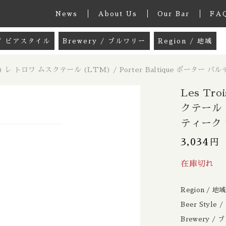
News
About Us
Our Bar
FA
e / ビアスタイル
Brewery / ブルワリー
Region / 地域
グッズ
33 Acres / 33エイカーズ
Australia / 
(LTM) レ トロワ ムスクテール (LTM) / Porter Baltique ポーター バ
しました
k / ミックスパック
21st Amendment / トウェンティーファー
Belgium / ベル
Les Tro
 / ペールエール
8 Bit / エイトビット
Canada / カナダ
クテール (
ティーク 7
le Ale / インディアペールエール
8 Wired / 8ワイアード
Denmark / デ
s Mousquetaires (LTM) レ トロワ ムスクテール (LTM
子カテゴリ
e ポーター バルティーク 750ml
3,034
円
IPA / ヘイジー ニューイングランドIPA
Almanac / アルマナック
UK / イギリス
le / クリームエール
Apex / エイペックス
Republic of 
在庫切れ
er / ペールラガー
Ārpus / アールプス
France / フラ
Region / 地
その他
/ ピルスナー
Ballast Point / バラストポイント
Germany / ド
Beer Style
Brewery /
在庫あり
セ
er / ダークラガー
Barebottle / ベアボトル
Hong Kong / 