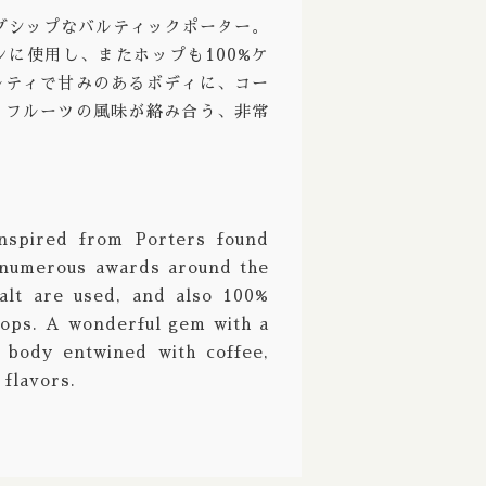
グシップなバルティックポーター。
Ale / ストロングエール
Deciduous / ディシジュアス
に使用し、またホップも100%ケ
ppelbock/ ボック ドッペルボック
Deep Creek / ディープクリーク
ルティで甘みのあるボディに、コー
イフルーツの風味が絡み合う、非常
Wine / バーレーワイン
Definitive / ディフィニティブ
グルート
De Garde / デガード
熟成
Denver / デンバー
nspired from Porters found
 Aged / バレルエイジド
Dieu Du Ciel! / デュー デュ シエル！
n numerous awards around the
 ブリュット
Donzoko / ドンゾコ
alt are used, and also 100%
hops. A wonderful gem with a
East Brother / イースト ブラザー
 body entwined with coffee,
Electric Bicycle / エレクトリック バイシクル
 flavors.
e
Evil Twin / イーブルツイン
Faction / ファクション