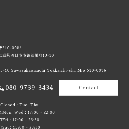
〒510-0086
三重県四日市市諏訪栄町13-10
13-10 Suwasakaemachi Yokkaichi-shi, Mie 510-0086
080-9739-3434
Contact
×Closed：Tue, Thu
△Mon, Wed：17:00 - 22:00
□Fri：17:00 - 23:30
〇Sat：15:00 - 23:30