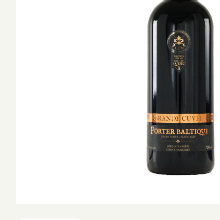
ショ
West Coa
並び順
Session 
Amber L
Kölsch /
Califor
Blonde 
Altbier /
Weizen 
Wheat A
Amber R
Brown A