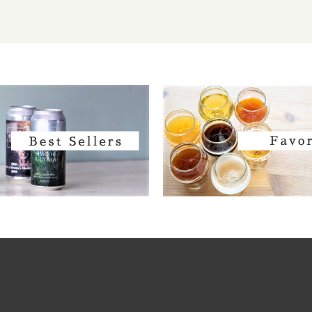
Fair State / フェアステイト
Fast Fashion / ファストファッション
Fieldwork / フィールドワーク
Fifty fifty / フィフティフィフティ
Firestone Walker / ファイアーストーンウ
Founders / ファウンダース
Fuerst Wiacek / フルスト ウィアチェク
Funk Estate / ファンクエステイト
Garage / ガラージ
Harland / ハーランド
Heretic / ヘレティック
Hidden Springs / ヒドゥンスプリングス