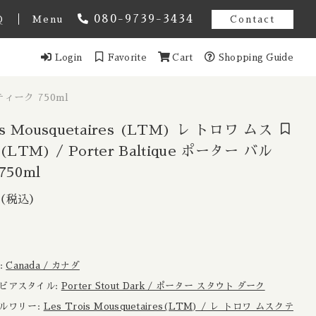
080-9739-3434
Q
Menu
Contact
Login
Favorite
Cart
Shopping Guide
オーストラリア
ルティーク 750ml
スト アメンドメント
ギー
is Mousquetaires (LTM) レ トロワ ムス
LTM) / Porter Baltique ポーター バル
50ml
ンマーク
) / Porter
（税込）
3,034円
（税込）
Estonia / エストニア共和国
ンス
域:
Canada / カナダ
イツ
 / ビアスタイル:
Porter Stout Dark / ポーター スタウト ダーク
 ブルワリー:
Les Trois Mousquetaires(LTM) / レ トロワ ムスクテ
ール
香港