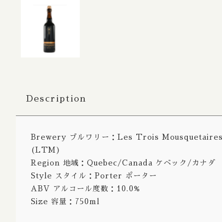
Bitter / 
Porter S
Belgian
Farmhou
Fruit Al
Description
Lambic 
Sour Ale
Brewery ブルワリー：Les Trois Mousquetai
Wild Al
(LTM)
Rye Ale
Region 地域：Quebec/Canada ケベック/カナダ
Style スタイル：Porter ポーター
Herb Spi
ABV アルコール度数：10.0%
Honey A
Size 容量：750ml
Radler /