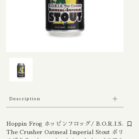
Apex / エイペックス
△Mon, Wed：17:00 - 22:00
カートを確認する
Republic of Estonia / エストニア共和国
□Fri：17:00 - 23:30
その他
〇Sat：15:00 - 23:30
Ārpus / アールプス
◎Sun：15:00 - 22:00
在庫あり
セール
France / フランス
Ballast Point / バラストポイント
Contact
並び順
Germany / ドイツ
Barebottle / ベアボトル
Hong Kong / 香港
Beachwood / ビーチウッド
Ireland / アイルランド
ビーイージーブルーイング/ Be Easy Brewing
Japan / 日本
Behemoth / ベヒーモス
Description
Republic of Latvia / ラトビア共和国
Belching Beaver / ベルチングビーバー
Hoppin Frog ホッピンフロッグ/ B.O.R.I.S.
Netherlands / オランダ
Bellwoods / ベルウッズ
The Crusher Oatmeal Imperial Stout ボリ