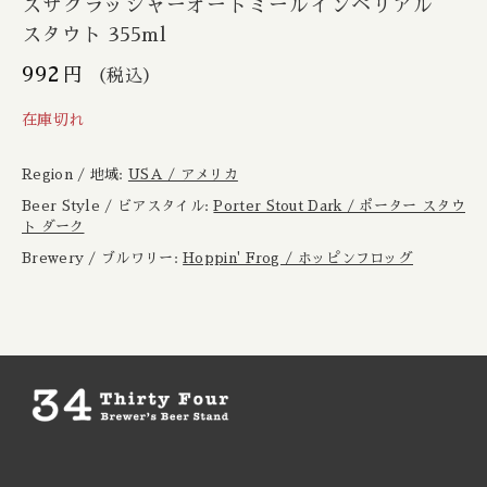
スザクラッシャーオートミールインペリアル
Boxcar / ボックスカー
New Zealand / ニュージーランド
スタウト 355ml
Brewheart / ブルーハート
992
円
（税込）
Republic of Poland / ポーランド共和国
在庫切れ
BreWskey / ブリュースキー
Scotland / スコットランド
Region / 地域:
USA / アメリカ
Brouwerij West / ブリュワリー ウェスト
Spain / スペイン
Beer Style / ビアスタイル:
Porter Stout Dark / ポーター スタウ
ト ダーク
The Bruery / ブルーリー
Sweden / スウェーデン
Brewery / ブルワリー:
Hoppin' Frog / ホッピンフロッグ
Brulo / ブルーロ
USA / アメリカ
Burdock / バードック
Burning Beard / バーニングビアード
Burning Sky / バーニング スカイ