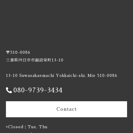
Burnt Mill / バーントミル
Carbon Brews / カーボンブリュース
Casa Agria / カサ アグリア
Cellador Ales / セラドアエールズ
〒510-0086
三重県四日市市諏訪栄町13-10
Cloudwater / クラウドウォーター
13-10 Suwasakaemachi Yokkaichi-shi, Mie 510-0086
Collective Arts / コレクティブアーツ
080-9739-3434
Commonwealth / コモンウェルス
Contact
Creature Comforts / クリーチャー コンフォーツ
×Closed：Tue, Thu
Crooked Stave / クルケッドステイブ