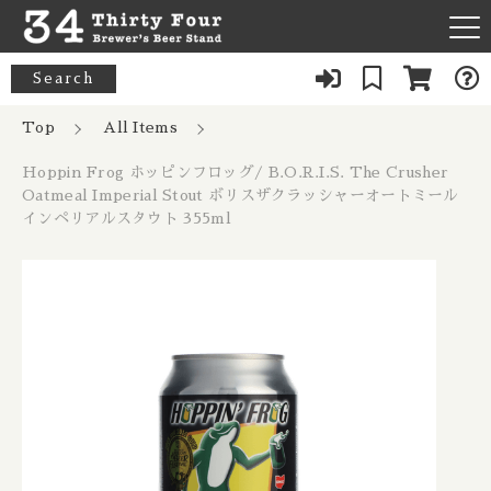
カートに商品を追加しました
キーワード検索
Search
News
Top
All Items
Hoppin Frog ホッピンフロッグ/
すべて
B.O.R.I.S. The Crusher Oatmeal
Hoppin Frog ホッピンフロッグ/ B.O.R.I.S. The Crusher
About Us
Imperial Stout ボリスザクラッシャー
33 Acres / 33エイカーズ
Oatmeal Imperial Stout ボリスザクラッシャーオートミール
こだわり検索
オートミールインペリアルスタウト
Australia / オーストラリア
インペリアルスタウト 355ml
355ml
Our Bar
21st Amendment / トウェンティーファースト アメンドメン
親カテゴリ
数量
ト
Belgium / ベルギー
992円
（税込）
FAQ
8 Bit / エイトビット
Canada / カナダ
子カテゴリ
Menu
8 Wired / 8ワイアード
Denmark / デンマーク
ショッピングを続ける
080-9739-3434
価格帯
Almanac / アルマナック
UK / イギリス
～
×Closed：Tue, Thu