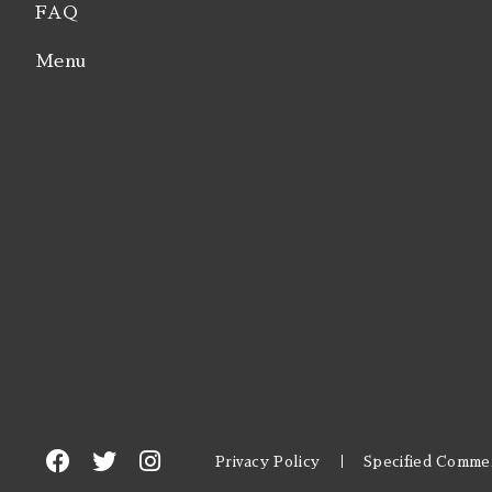
FAQ
Strong 
Menu
Bock Do
Barley 
Gruit / 
※Aged / 
※Barrel
※Brut /
Privacy Policy
Specified Commer