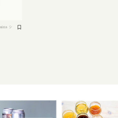
st IPA / ウェストコーストIPA
Beachwood / ビーチウッド
Ireland / ア
IPA / セッションIPA
ビーイージーブルーイング/ Be Easy Brewing
Japan / 日本
uins シ
ager / アンバーラガー
Behemoth / ベヒーモス
Republic of L
 ケルシュ
Belching Beaver / ベルチングビーバー
Netherlands 
nia Common / カリフォルニアコモン
Bellwoods / ベルウッズ
New Zealand
Golden Ale / ブロンドゴールデンエール
Boxcar / ボックスカー
Republic of 
 アルト
Brewheart / ブルーハート
Scotland / 
/ ヴァイツェン
BreWskey / ブリュースキー
Spain / スペイン
le / ウィートエール
Brouwerij West / ブリュワリー ウェスト
Sweden / ス
ed Ale / アンバー レッドエール
The Bruery / ブルーリー
USA / アメリカ
le / ブラウンエール
Brulo / ブルーロ