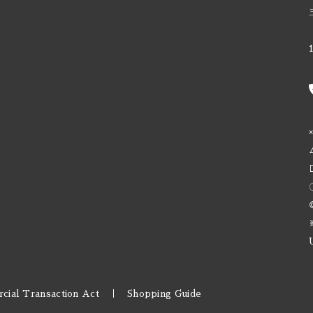
Ale / ストロングエール
Deciduous / ディシジュアス
ppelbock/ ボック ドッペルボック
Deep Creek / ディープクリーク
Wine / バーレーワイン
Definitive / ディフィニティブ
グルート
De Garde / デガード
熟成
Denver / デンバー
 Aged / バレルエイジド
Dieu Du Ciel! / デュー デュ シエル！
 ブリュット
Donzoko / ドンゾコ
East Brother / イースト ブラザー
Electric Bicycle / エレクトリック バイシクル
Evil Twin / イーブルツイン
cial Transaction Act
Shopping Guide
Faction / ファクション