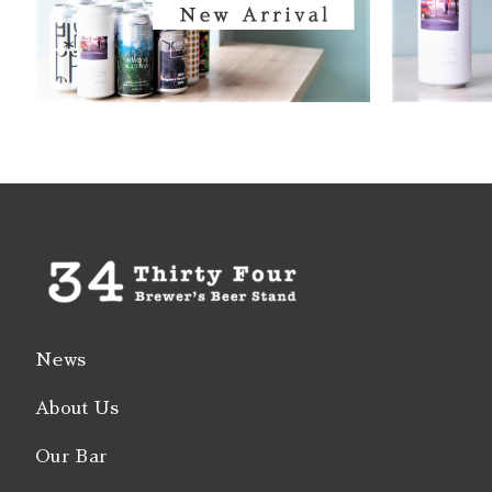
Bitter / 
Porter S
Belgian
Farmhou
Fruit Al
Lambic 
Sour Ale
Wild Al
Rye Ale
News
Herb Spi
About Us
Honey A
Our Bar
Radler /