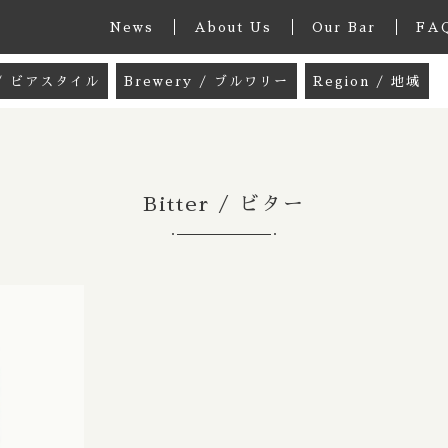
News
About Us
Our Bar
FA
e / ビアスタイル
Brewery / ブルワリー
Region / 地域
グッズ
33 Acres / 33エイカーズ
Australia / 
k / ミックスパック
21st Amendment / トウェンティーファー
Belgium / ベル
Bitter / ビター
 / ペールエール
8 Bit / エイトビット
Canada / カナダ
le Ale / インディアペールエール
8 Wired / 8ワイアード
Denmark / デ
子カテゴリ
IPA / ヘイジー ニューイングランドIPA
Almanac / アルマナック
UK / イギリス
le / クリームエール
Apex / エイペックス
Republic of 
er / ペールラガー
Ārpus / アールプス
France / フラ
その他
/ ピルスナー
Ballast Point / バラストポイント
Germany / ド
在庫あり
セ
er / ダークラガー
Barebottle / ベアボトル
Hong Kong / 