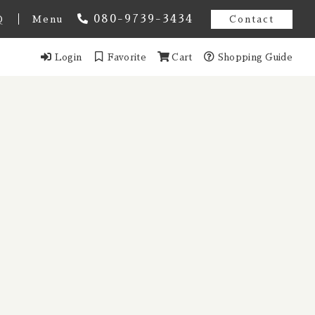
080-9739-3434
Q
Menu
Contact
Login
Favorite
Cart
Shopping Guide
オーストラリア
スト アメンドメント
ギー
ンマーク
Estonia / エストニア共和国
ンス
イツ
ール
香港