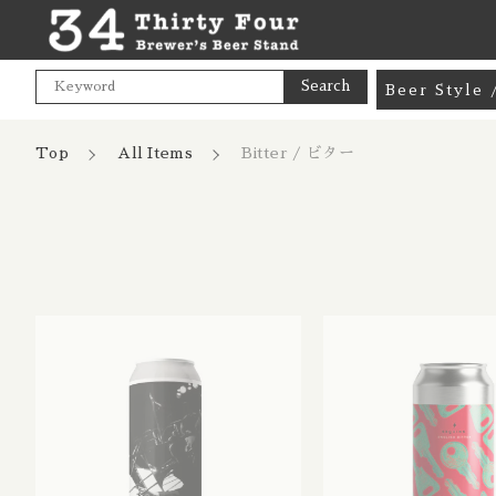
Search
Beer Styl
Goods / 
Top
All Items
Bitter / ビター
Mix Pac
Pale Ale
India Pa
親カテゴリ
Hazy NE
Cream A
Pale Lag
価格帯
Pilsner 
～
Dark Lag