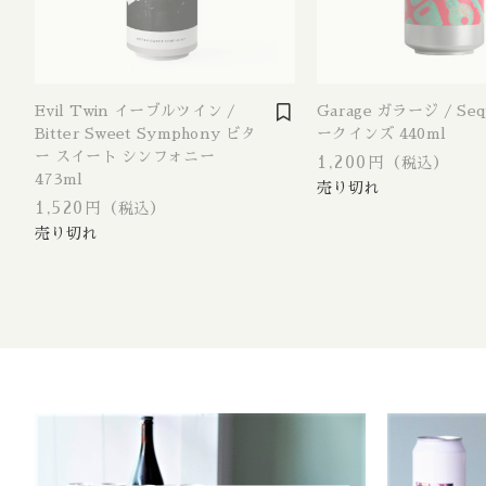
West Coa
並び順
Session 
Evil Twin イーブルツイン /
Garage ガラージ / Seq
Amber L
Bitter Sweet Symphony ビタ
ークインズ 440ml
ー スイート シンフォニー
Kölsch /
1,200円
（税込）
473ml
Califor
1,520円
（税込）
Blonde 
Altbier /
Weizen 
Wheat A
Amber R
Brown A