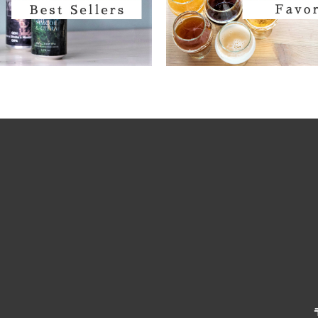
ビター
Burdock / バードック
tout Dark / ポーター スタウト ダーク
Burning Beard / バーニングビアード
 Blond Golden / ベルジャンブロンド ゴールデン
Burning Sky / バーニング スカイ
se Ale Saison / ファームハウスエール セゾン
Burnt Mill / バーントミル
e / フルーツエール
Carbon Brews / カーボンブリュース
/ ランビック
Casa Agria / カサ アグリア
 / サワーエール
Cellador Ales / セラドアエールズ
e / ワイルドエール
Cloudwater / クラウドウォーター
 / ライエール
Collective Arts / コレクティブアーツ
ce Beer / ハーブ スパイスビール
Commonwealth / コモンウェルス
le / ハニーエール
Creature Comforts / クリーチャー コンフォ
 ラドラー
Crooked Stave / クルケッドステイブ