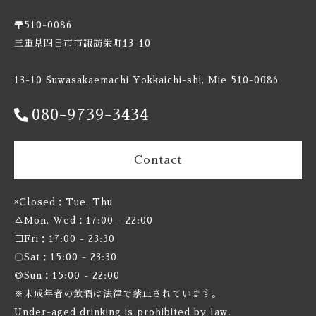
Boxcar / ボックスカー
New Zealand / ニュージーランド
〒510-0086
Brewheart / ブルーハート
三重県四日市市諏訪栄町13-10
Republic of Poland / ポーランド共和国
BreWskey / ブリュースキー
13-10 Suwasakaemachi Yokkaichi-shi, Mie 510-0086
Scotland / スコットランド
080-9739-3434
Brouwerij West / ブリュワリー ウェスト
Spain / スペイン
The Bruery / ブルーリー
Contact
Sweden / スウェーデン
Brulo / ブルーロ
×Closed：Tue, Thu
USA / アメリカ
△Mon, Wed：17:00 - 22:00
Burdock / バードック
□Fri：17:00 - 23:30
〇Sat：15:00 - 23:30
Burning Beard / バーニングビアード
◎Sun：15:00 - 22:00
※未成年者の飲酒は法律で禁止されています。
Burning Sky / バーニング スカイ
Under-aged drinking is prohibited by law.