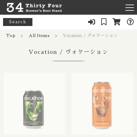
キーワード検索
Search
News
Top
All Items
Vocation / ヴォケーション
すべて
About Us
Vocation / ヴォケーション
33 Acres / 33エイカーズ
こだわり検索
Australia / オーストラリア
Our Bar
21st Amendment / トウェンティーファースト アメンドメン
親カテゴリ
ト
Belgium / ベルギー
FAQ
8 Bit / エイトビット
Canada / カナダ
子カテゴリ
Menu
8 Wired / 8ワイアード
Denmark / デンマーク
080-9739-3434
価格帯
Almanac / アルマナック
UK / イギリス
～
×Closed：Tue, Thu