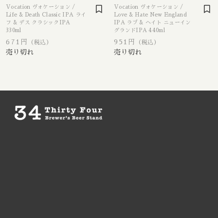
Apex / エイペックス
△Mon, Wed：17:00 - 22:00
Vocation ヴォケーション /
Vocation ヴォケーション /
Republic of Estonia / エストニア共和国
□Fri：17:00 - 23:30
Life & Death Classic IPA ライ
Love & Hate New England
その他
〇Sat：15:00 - 23:30
フ & デス クラシックIPA
IPA ラブ & ヘイト ニューイン
Ārpus / アールプス
◎Sun：15:00 - 22:00
330ml
在庫あり
セール
グランドIPA 440ml
France / フランス
671円
951円
（税込）
（税込）
Ballast Point / バラストポイント
Contact
並び順
Germany / ドイツ
Barebottle / ベアボトル
Hong Kong / 香港
Beachwood / ビーチウッド
Ireland / アイルランド
ビーイージーブルーイング/ Be Easy Brewing
Japan / 日本
Behemoth / ベヒーモス
Republic of Latvia / ラトビア共和国
Belching Beaver / ベルチングビーバー
Netherlands / オランダ
Bellwoods / ベルウッズ