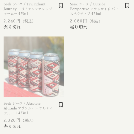
Apex / エイペックス
△Mon, Wed：17:00 - 22:00
Seek シーク / Triumphant
Seek シーク / Outside
Republic of Estonia / エストニア共和国
□Fri：17:00 - 23:30
Journey トライアンファント ジ
Perspective アウトサイド パー
その他
〇Sat：15:00 - 23:30
ャーニー 473ml
スペクティブ 473ml
Ārpus / アールプス
◎Sun：15:00 - 22:00
在庫あり
セール
2,240円
2,080円
（税込）
（税込）
France / フランス
Ballast Point / バラストポイント
Contact
並び順
Germany / ドイツ
Barebottle / ベアボトル
Hong Kong / 香港
Beachwood / ビーチウッド
Ireland / アイルランド
ビーイージーブルーイング/ Be Easy Brewing
Japan / 日本
Behemoth / ベヒーモス
Seek シーク / Absolute
Republic of Latvia / ラトビア共和国
Belching Beaver / ベルチングビーバー
Altitude アブソルート アルティ
テュード 473ml
2,320円
（税込）
Netherlands / オランダ
Bellwoods / ベルウッズ