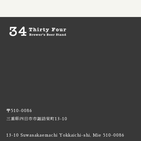
Boxcar / ボックスカー
New Zealand / ニュージーランド
Brewheart / ブルーハート
Republic of Poland / ポーランド共和国
BreWskey / ブリュースキー
Scotland / スコットランド
Brouwerij West / ブリュワリー ウェスト
Spain / スペイン
The Bruery / ブルーリー
Sweden / スウェーデン
Brulo / ブルーロ
USA / アメリカ
Burdock / バードック
〒510-0086
Burning Beard / バーニングビアード
三重県四日市市諏訪栄町13-10
Burning Sky / バーニング スカイ
13-10 Suwasakaemachi Yokkaichi-shi, Mie 510-0086