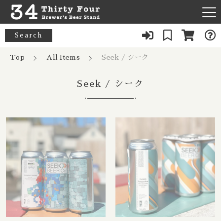
キーワード検索
Search
News
Top
All Items
Seek / シーク
すべて
About Us
Seek / シーク
33 Acres / 33エイカーズ
こだわり検索
Australia / オーストラリア
Our Bar
21st Amendment / トウェンティーファースト アメンドメン
親カテゴリ
ト
Belgium / ベルギー
FAQ
8 Bit / エイトビット
Canada / カナダ
子カテゴリ
Menu
8 Wired / 8ワイアード
Denmark / デンマーク
080-9739-3434
価格帯
Almanac / アルマナック
UK / イギリス
～
×Closed：Tue, Thu