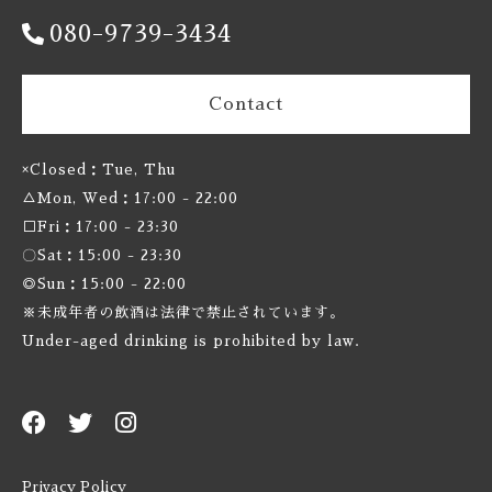
Burnt Mill / バーントミル
080-9739-3434
Carbon Brews / カーボンブリュース
Contact
Casa Agria / カサ アグリア
×Closed：Tue, Thu
Cellador Ales / セラドアエールズ
△Mon, Wed：17:00 - 22:00
□Fri：17:00 - 23:30
Cloudwater / クラウドウォーター
〇Sat：15:00 - 23:30
◎Sun：15:00 - 22:00
Collective Arts / コレクティブアーツ
※未成年者の飲酒は法律で禁止されています。
Under-aged drinking is prohibited by law.
Commonwealth / コモンウェルス
Creature Comforts / クリーチャー コンフォーツ
Crooked Stave / クルケッドステイブ
Privacy Policy